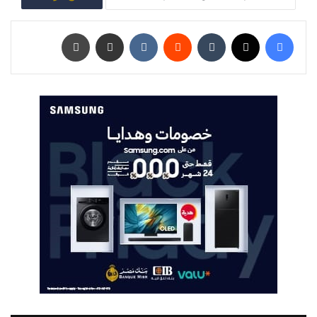
فيسبوك
‫X
‏Tumblr
‏Reddit
‏VKontakte
مشاركة عبر البريد
طباعة