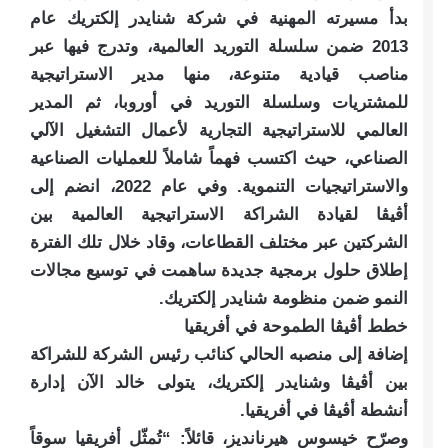
بدأ مسيرته المهنية في شركة شنايدر إلكتريك عام
2013 ضمن سلسلة التوريد العالمية، وتدرج فيها عبر
مناصب قيادية متنوعة، منها مدير الاستراتيجية
للمشتريات وسلسلة التوريد في أوروبا، ثم المدير
العالمي للاستراتيجية التجارية لأعمال التشغيل الآلي
الصناعي، حيث اكتسب فهماً شاملاً للعمليات الصناعية
والاستراتيجيات التنموية. وفي عام 2022، انضم إلى
أڤيڤا لقيادة الشراكة الاستراتيجية العالمية بين
الشركتين عبر مختلف القطاعات، وقاد خلال تلك الفترة
إطلاق حلول برمجية جديدة ساهمت في توسيع مجالات
النمو ضمن منظومة شنايدر إلكتريك.
خطط أڤيڤا الطموحة في أفريقيا
إضافة إلى منصبه الحالي كنائب رئيس الشركة للشراكة
بين أڤيڤا وشنايدر إلكتريك، يتولى خالد الآن إدارة
أنشطة أڤيڤا في أفريقيا.
وصرّح خيسوس هيرنانديز، قائلاً: “تُمثّل أفريقيا سوقاً