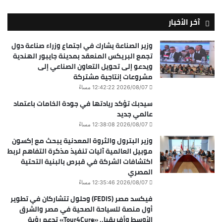
آخر الأخبار
وزير الصناعة يشارك في اجتماع وزراء صناعة دول
تجمع البريكس المنعقد بمدينة جايبور الهندية
ويدعو إلى تحويل التعاون الصناعي إلى
مشروعات إنتاجية مشتركة
2026/08/07 12:42:22 مساءً
سيدبك تؤكد ريادتها في جودة الخامات باعتماد
عالمي جديد
2026/08/07 12:38:08 مساءً
وزير البترول والثروة المعدنية يبحث مع إكسون
موبيل العالمية آليات تنفيذ مذكرة التفاهم لربط
اكتشافات الشركة في قبرص بالبنية التحتية
المصري
2026/08/07 12:35:46 مساءً
فيكسد مصر (FEDIS) وحلول تتشاركان في تطوير
أول منصة للسياحة الصحية في مصر والشرق
الأوسط وأفريقيا.. «Tour4Cure» تدعم رؤية