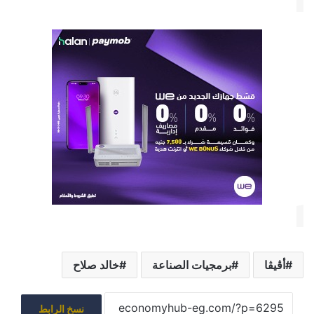
أڤيڤا
برمجيات الصناعة
خالد صلاح
نسخ الرابط