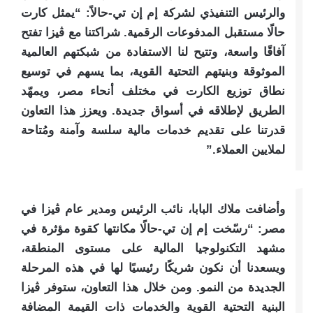
والرئيس التنفيذي لشركة إم إن تي-حالاً: “يمثل كارت
حالًا مستقبل المدفوعات الرقمية. شراكتنا مع ڤيزا تفتح
آفاقًا واسعة، وتتيح لنا الاستفادة من شبكتهم العالمية
الموثوقة وبنيتهم التحتية القوية، بما يسهم في توسيع
نطاق توزيع الكارت في مختلف أنحاء مصر، ويمهّد
الطريق لإطلاقه في أسواق جديدة. ويعزز هذا التعاون
قدرتنا على تقديم خدمات مالية سلسة وآمنة ومُتاحة
لملايين العملاء.”
وأضافت ملاك البابا، نائب الرئيس ومدير عام ڤيزا في
مصر: “رسّخت إم إن تي-حالًا مكانتها كقوة مؤثرة في
مشهد التكنولوجيا المالية على مستوى المنطقة،
ويسعدنا أن نكون شريكًا رئيسيًا لها في هذه المرحلة
الجديدة من النمو. ومن خلال هذا التعاون، ستوفر ڤيزا
البنية التحتية القوية والخدمات ذات القيمة المضافة