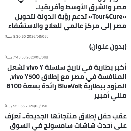
ل
مصر والشرق الأوسط وأفريقيا..
ب
ر
«Tour4Cure» تدعم رؤية الدولة لتحويل
ي
مصر إلى مركز عالمي للعلاج والاستشفاء
د
2026/08/06 8:30:50 مساءً
(بدون عنوان)
2026/08/06 7:48:56 مساءً
أكبر بطارية في تاريخ سلسلة vivo Y تشعل
المنافسة في مصر مع إطلاق vivo Y500،
المزود ببطارية BlueVolt رائدة بسعة 8100
مللي أمبير
2026/08/05 9:11:55 مساءً
عقب حفل إطلاق منتجاتها الجديدة.. تعرّف
على أحدث شاشات سامسونج في السوق