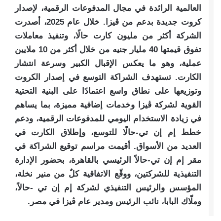
العالمية الرائدة في مجال المدفوعات الرقمية، لإصدار
كروت جديدة بدعم من ڤيزا. خلال عام 2025، أصدرت
الشركة أكثر من مليون كارت حالًا، وتنفيذ معاملات
تفوق قيمتها 40 مليار جنيه من خلال أكثر من 10 ملايين
عملية، وهو ما يعكس الإقبال الكبير وسرعة انتشار
الكارت. تستهدف الشراكة التوسع في إصدار الكروت
وتوزيعها على نطاق واسع اعتمادًا على البنية التحتية
القوية لشركة ڤيزا وخدمات إضافية مميزة، بما يساهم
في زيادة الاستخدام اليومي للمدفوعات الرقمية، ودعم
خطط إم إن تي-حالًا للتوسع، وإطلاق الكارت في
العديد من الأسواق. أقيمت مراسم توقيع الشراكة في
مقر إم إن تي-حالاً الرئيسي بالقاهرة، بحضور الإدارة
التنفيذية للشركتين، ووقّع الاتفاقية كلٌ من منير نخلة،
المؤسس والرئيس التنفيذي لشركة إم إن تي -حالاً،
وملّاك البابا، نائب الرئيس ومدير عام ڤيزا في مصر.