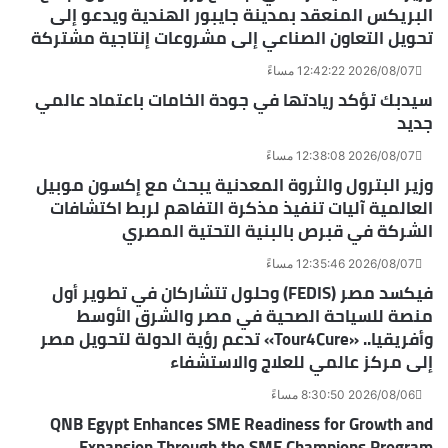
البريكس المنعقد بمدينة جايبور الهندية ويدعو إلى
تحويل التعاون الصناعي إلى مشروعات إنتاجية مشتركة
2026/08/07 12:42:22 مساءً
سيدبك تؤكد ريادتها في جودة الخامات باعتماد عالمي
جديد
2026/08/07 12:38:08 مساءً
وزير البترول والثروة المعدنية يبحث مع إكسون موبيل
العالمية آليات تنفيذ مذكرة التفاهم لربط اكتشافات
الشركة في قبرص بالبنية التحتية المصري
2026/08/07 12:35:46 مساءً
فيكسد مصر (FEDIS) وحلول تتشاركان في تطوير أول
منصة للسياحة الصحية في مصر والشرق الأوسط
وأفريقيا.. «Tour4Cure» تدعم رؤية الدولة لتحويل مصر
إلى مركز عالمي للعلاج والاستشفاء
2026/08/06 8:30:50 مساءً
QNB Egypt Enhances SME Readiness for Growth and
Expansion Through the SME Champions Program