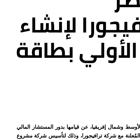
يجورا لإنشاء
الأولي بطاقة
وسط وشمال إفريقيا، عن قيامها بدور المستشار المالي
ات المعدنية (MIH) وشركة مصر للألومنيوم (إيجيبتالوم) أو (EGAL) في شراكتهما المُعلنة مع شركة ترافيجورا، وذلك لتأسيس شركة مشروع