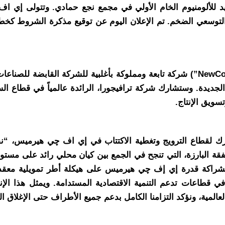
 مصهر جديد للألومنيوم الخام الأولي في مجمع نجع حمادي. وتتولى 
التوسعي الضخم. تم الإعلان اليوم عن توقيع مذكرة الشروط كخ
ومن خلال الشراكة، ستكون شركة المشروع الجديدة (“NewCo”) شركة تابعة ومملوكة بأغلب
لجديدة. وستشارك شركة ترافيجورا، الرائدة عالمياً في قطاع ال
سويق الإنتاج.
 لقطاع الترويج وتغطية الاكتتاب في إي اف چي هيرميس، “نفخر
قة البارزة، التي تنجح في الجمع بين كيان محلي رائد على مستو
راكة قدرة إي إف چي هيرميس على هيكلة أطر تمويلية معقدة وذ
 في قطاعات تدعم التنمية الاقتصادية المستدامة. ويمثل هذا ال
المية، ونؤكد التزامنا الكامل بدعم جميع الأطراف حتى الإغلاق ال