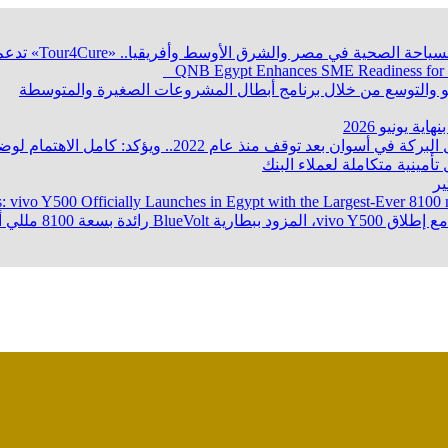
QNB Egypt Enhances SME Readiness for
ؤكد: كامل الاهتمام لوضع صعيد مصر على خريطة الاستثمار البترولي
تأمينية متكاملة لعملاء البنك
ر
s: vivo Y500 Officially Launches in Egypt with the Largest-Ever 8