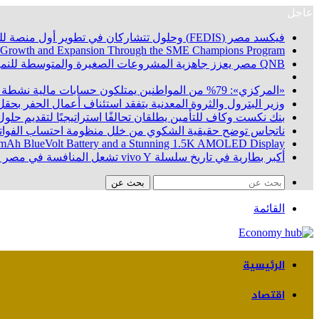
عاجل
فيكسد مصر (FEDIS) وحلول تتشاركان في تطوير أول منصة للسياحة الصحية في مصر والشرق الأوسط وأفريقيا.. «Tour4Cure» تدعم رؤية الدولة لتحويل مصر إلى مركز عالمي للعلاج والاستشفاء
 Growth and Expansion Through the SME Champions Program
QNB مصر يعزز جاهزية المشروعات الصغيرة والمتوسطة للنمو والتوسع من خلال برنامج أبطال المشروعات الصغيرة والمتوسطة
«المركزي»: 79% من المواطنين يمتلكون حسابات مالية نشطة بنهاية يونيو 2026
وزير البترول والثروة المعدنية يتفقد استئناف أعمال الحفر بحقل البركة في أسوان بعد توقف منذ عام 2022.. وي
بنك نكست وكاف للتأمين يطلقان تحالفًا استراتيجيًا لتقديم حلول 
ناتجاس توضح حقيقية الشكوي من خلل منظومة احتساب الفواتي
100 mAh BlueVolt Battery and a Stunning 1.5K AMOLED Display
أكبر بطارية في تاريخ سلسلة vivo Y تشعل المنافسة في مصر مع إطلاق vivo Y500، المزود ببطارية BlueVolt رائدة بسعة 8100 مللي أمبير
بحث عن
القائمة
الرئيسية
اقتصاد