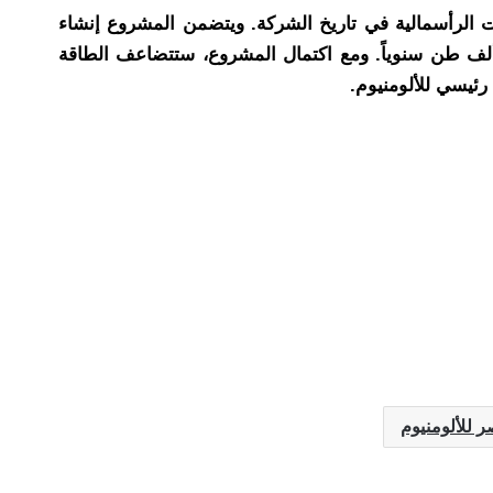
كي، مما يجعله أحد أكبر الاستثمارات الرأسمالية في تاريخ الشركة. ويتضمن المشروع إنشاء
جديد للألومنيوم الأولي بطاقة إنتاجية تبلغ حوالي 300 ألف طن سنوياً، إلى جانب مصنع لإنتاج الأنود بطاقة 150 ألف طن سنوياً. ومع اكتمال المشروع، ستتضاعف الطاقة
 رئيسي للألومنيوم.
 للألومنيوم