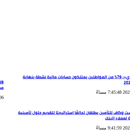
«المركزي»: 79% من المواطنين يمتلكون حسابات مالية نشطة بنهاية
من
7: مساءً
08/06
 وكاف للتأمين يطلقان تحالفًا استراتيجيًا لتقديم حلول تأمينية
لعملاء البنك
9: مساءً