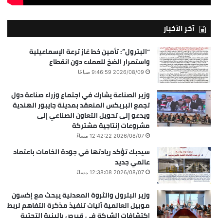
آخر الأخبار
“البترول”: تأمين خط غاز ترعة الإسماعيلية
واستمرار الضخ للعملاء دون انقطاع
2026/08/09 9:46:59 صباحًا
وزير الصناعة يشارك في اجتماع وزراء صناعة دول
تجمع البريكس المنعقد بمدينة جايبور الهندية
ويدعو إلى تحويل التعاون الصناعي إلى
مشروعات إنتاجية مشتركة
2026/08/07 12:42:22 مساءً
سيدبك تؤكد ريادتها في جودة الخامات باعتماد
عالمي جديد
2026/08/07 12:38:08 مساءً
وزير البترول والثروة المعدنية يبحث مع إكسون
موبيل العالمية آليات تنفيذ مذكرة التفاهم لربط
اكتشافات الشركة في قبرص بالبنية التحتية