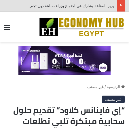
وزير الصناعة يشارك في اجتماع وزراء صناعة دول تجمع البريكس المنعقد بمدينة جايبور الهندية ويدعو إلى تحويل التعاون الصناعي إلى مشروعات إنتاجية مشتركة
الق
الرئيسية
/
غير مصنف
غير مصنف
“إي فاينانس كلاود” تقديم حلول
سحابية مبتكرة تلبي تطلعات