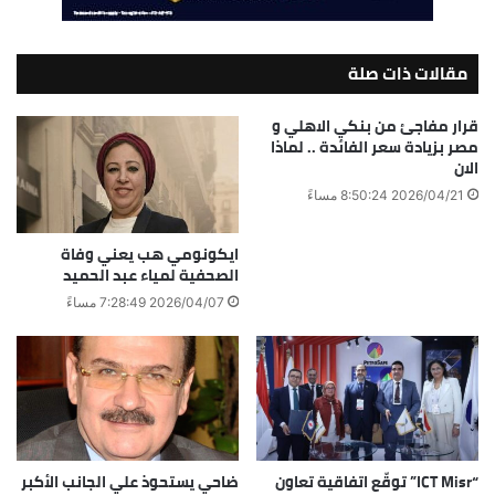
مقالات ذات صلة
قرار مفاجئ من بنكي الاهلي و
مصر بزيادة سعر الفائدة .. لماذا
الان
2026/04/21 8:50:24 مساءً
ايكونومي هب يعني وفاة
الصحفية لمياء عبد الحميد
2026/04/07 7:28:49 مساءً
“ICT Misr” توقّع اتفاقية تعاون
ضاحي يستحوذ علي الجانب الأكبر