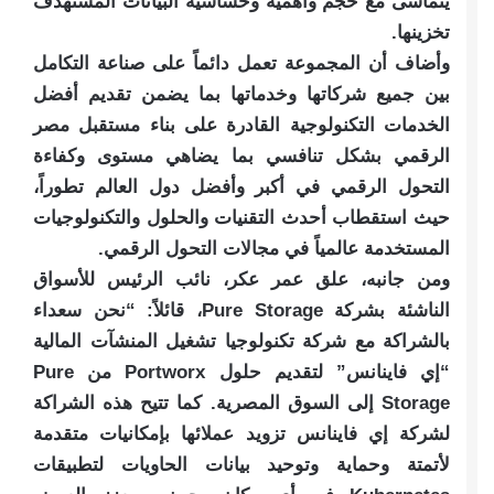
يتماشى مع حجم وأهمية وحساسية البيانات المستهدف
تخزينها.
وأضاف أن المجموعة تعمل دائماً على صناعة التكامل
بين جميع شركاتها وخدماتها بما يضمن تقديم أفضل
الخدمات التكنولوجية القادرة على بناء مستقبل مصر
الرقمي بشكل تنافسي بما يضاهي مستوى وكفاءة
التحول الرقمي في أكبر وأفضل دول العالم تطوراً،
حيث استقطاب أحدث التقنيات والحلول والتكنولوجيات
المستخدمة عالمياً في مجالات التحول الرقمي.
ومن جانبه، علق عمر عكر، نائب الرئيس للأسواق
الناشئة بشركة Pure Storage، قائلاً: “نحن سعداء
بالشراكة مع شركة تكنولوجيا تشغيل المنشآت المالية
“إي فاينانس” لتقديم حلول Portworx من Pure
Storage إلى السوق المصرية. كما تتيح هذه الشراكة
لشركة إي فاينانس تزويد عملائها بإمكانيات متقدمة
لأتمتة وحماية وتوحيد بيانات الحاويات لتطبيقات