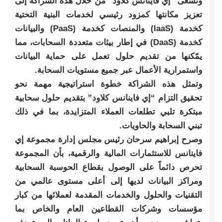
وتسعى “إي فاينانس كلاود” من خلال هذه الشراكة إلى
تعزيز مكانتها كمزود رئيسي لخدمات البنية التحتية
كخدمة (IaaS) والمنصات كخدمة (PaaS) والبيانات
كخدمة (DaaS) في إطار بيئات متعددة السحابات، مما
يمّكنها من تقديم حلول تعمل على حماية البيانات
واستمرارية الأعمال عبر جميع مستويات السحابة.
وتمثل هذه الشراكة خطوة استراتيجية مهمة نحو
تحقيق التزام “إي فاينانس كلاود” بتقديم حلول سحابية
مبتكرة تلبي تطلعات العملاء المتزايدة، بما في ذلك
تبني السحابة والحاويات.
وصرح إبراهيم سرحان رئيس مجلس إدارة مجموعة إي
فاينانس للاستثمارات المالية والرقمية، بأن المجموعة
تحرص دائماً على الوصول بقطاع الحوسبة السحابية
ومراكز البيانات لديها إلى أعلى مستوى عالمي من
التقنيات والحلول والخدمات المقدمة لعملائها من كبار
مؤسسات وشركات القطاعين العام والخاص بما