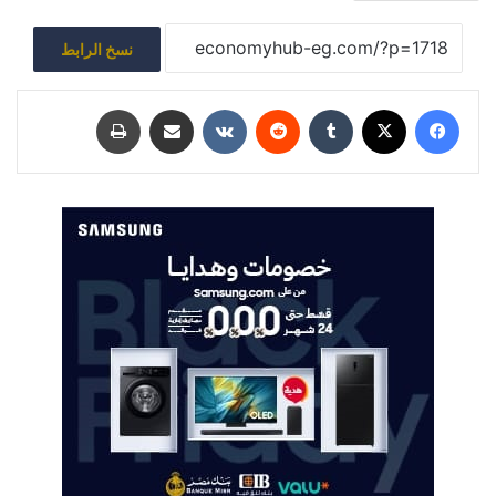
نسخ الرابط
فيسبوك
‫X
‏Tumblr
‏Reddit
‏VKontakte
مشاركة عبر البريد
طباعة