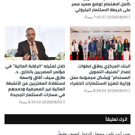
كامل الاهتمام لوضع صعيد مصر
على خريطة الاستثمار البترولي
2026/08/06 7:42:37 مساءً
البنك المركزي يطلق خطوات
خلال تمثيله “الرقابة المالية” في
إصدار “تصنيف التمويل
مؤتمر المصريين بالخارج.. د.
المستدام” ويشكل مجموعة عمل
طارق سيف: آقاق واسعة
وزارية لتعزيز الاستثمارات الخضراء
لاستفادة المغتربين من الأنشطة
المالية غير المصرفية ودمجهم
2026/08/05 8:39:34 مساءً
في مسارات الاستثمار الجديدة
2026/08/05 8:35:42 مساءً
اترك تعليقاً
يجب أنت تكون
مسجل الدخول
لتضيف تعليقاً.