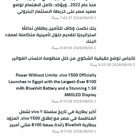
منذ عام 2022.. ويؤكد: كامل الاهتمام لوضع
صعيد مصر على خريطة الاستثمار البترولي
2026/08/06 7:42:37 مساءً
بنك نكست وكاف للتأمين يطلقان تحالفًا
استراتيجيًا لتقديم حلول تأمينية متكاملة لعملاء
البنك
2026/08/05 9:41:59 مساءً
ناتجاس توضح حقيقية الشكوي من خلل منظومة احتساب الفواتير
2026/08/05 9:20:30 مساءً
Power Without Limits: vivo Y500 Officially
Launches in Egypt with the Largest-Ever 8100
mAh BlueVolt Battery and a Stunning 1.5K
AMOLED Display
2026/08/05 9:15:58 مساءً
أكبر بطارية في تاريخ سلسلة vivo Y تشعل
المنافسة في مصر مع إطلاق vivo Y500، المزود
ببطارية BlueVolt رائدة بسعة 8100 مللي أمبير
2026/08/05 9:11:55 مساءً