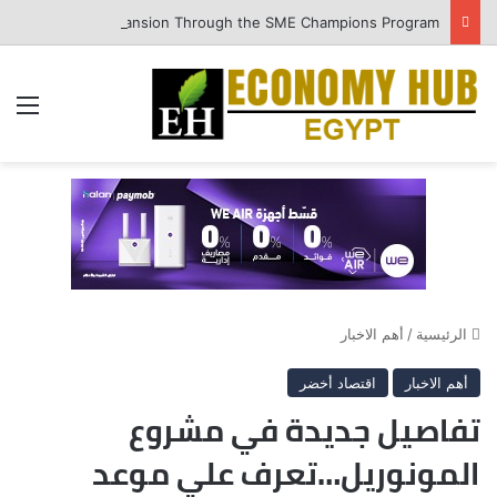
QNB Egypt Enhances SME Readiness for Growth and Expansion Through the SME Champions Program
الق
الرئيسية
/
أهم الاخبار
أهم الاخبار
اقتصاد أخضر
تفاصيل جديدة في مشروع
المونوريل…تعرف علي موعد