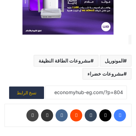
المونوريل
مشروعات الطاقة النظيفة
مشروعات خضراء
نسخ الرابط
فيسبوك
‫X
‏Tumblr
‏Reddit
‏VKontakte
مشاركة عبر البريد
طباعة