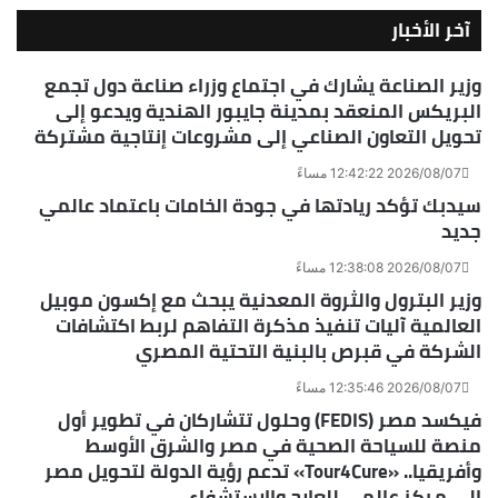
آخر الأخبار
وزير الصناعة يشارك في اجتماع وزراء صناعة دول تجمع
البريكس المنعقد بمدينة جايبور الهندية ويدعو إلى
تحويل التعاون الصناعي إلى مشروعات إنتاجية مشتركة
2026/08/07 12:42:22 مساءً
سيدبك تؤكد ريادتها في جودة الخامات باعتماد عالمي
جديد
2026/08/07 12:38:08 مساءً
وزير البترول والثروة المعدنية يبحث مع إكسون موبيل
العالمية آليات تنفيذ مذكرة التفاهم لربط اكتشافات
الشركة في قبرص بالبنية التحتية المصري
2026/08/07 12:35:46 مساءً
فيكسد مصر (FEDIS) وحلول تتشاركان في تطوير أول
منصة للسياحة الصحية في مصر والشرق الأوسط
وأفريقيا.. «Tour4Cure» تدعم رؤية الدولة لتحويل مصر
إلى مركز عالمي للعلاج والاستشفاء