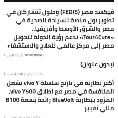
r
t
a
ع
k
ب
فيكسد مصر (FEDIS) وحلول تتشاركان في
t
ر
تطوير أول منصة للسياحة الصحية في
e
ا
ل
مصر والشرق الأوسط وأفريقيا..
ب
ر
«Tour4Cure» تدعم رؤية الدولة لتحويل
ي
مصر إلى مركز عالمي للعلاج والاستشفاء
د
2026/08/06 8:30:50 مساءً
(بدون عنوان)
2026/08/06 7:48:56 مساءً
أكبر بطارية في تاريخ سلسلة vivo Y تشعل
المنافسة في مصر مع إطلاق vivo Y500،
المزود ببطارية BlueVolt رائدة بسعة 8100
مللي أمبير
2026/08/05 9:11:55 مساءً