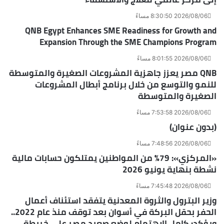
2026/08/06 8:30:50 مساءً
QNB Egypt Enhances SME Readiness for Growth and
Expansion Through the SME Champions Program
2026/08/06 8:01:55 مساءً
QNB مصر يعزز جاهزية المشروعات الصغيرة والمتوسطة
للنمو والتوسع من خلال برنامج أبطال المشروعات
الصغيرة والمتوسطة
2026/08/06 7:53:58 مساءً
(بدون عنوان)
2026/08/06 7:48:56 مساءً
«المركزي»: 79% من المواطنين يمتلكون حسابات مالية
نشطة بنهاية يونيو 2026
2026/08/06 7:45:48 مساءً
وزير البترول والثروة المعدنية يتفقد استئناف أعمال
الحفر بحقل البركة في أسوان بعد توقف منذ عام 2022..
ويؤكد: كامل الاهتمام لوضع صعيد مصر على خريطة