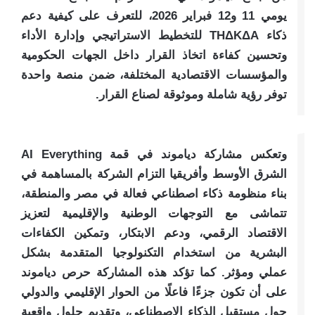
يومي 11 و12 فبراير 2026، للتعرف على كيفية دعم
ذكاء THΔKΔA للتخطيط الاستراتيجي وإدارة الأداء
وتحسين كفاءة اتخاذ القرار داخل الجهات الحكومية
والمؤسسات الاقتصادية المختلفة، ضمن منصة واحدة
توفر رؤية شاملة وموثوقة لصناع القرار.
وتعكس مشاركة دياموند في قمة AI Everything
الشرق الأوسط وأفريقيا التزام الشركة بالمساهمة في
بناء منظومة ذكاء اصطناعي فعالة في مصر والمنطقة،
تتماشى مع التوجهات الوطنية والإقليمية لتعزيز
الاقتصاد الرقمي، ودعم الابتكار، وتمكين الكفاءات
البشرية من استخدام التكنولوجيا المتقدمة بشكل
عملي ومؤثر. كما تؤكد هذه المشاركة حرص دياموند
على أن تكون جزءًا فاعلًا من الحوار الإقليمي والدولي
حول مستقبل الذكاء الاصطناعي، وتقديم حلول واقعية