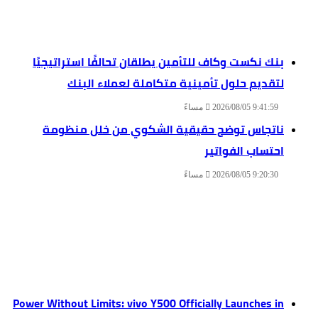
بنك نكست وكاف للتأمين يطلقان تحالفًا استراتيجيًا
لتقديم حلول تأمينية متكاملة لعملاء البنك
2026/08/05 9:41:59 مساءً
ناتجاس توضح حقيقية الشكوي من خلل منظومة
احتساب الفواتير
2026/08/05 9:20:30 مساءً
Power Without Limits: vivo Y500 Officially Launches in