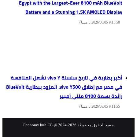
Egypt with the Largest-Ever 8100 mAh BlueVolt
Battery and a Stunning 1.5K AMOLED Display
2026/08/05 9:15:58 مساءً
أكبر بطارية في تاريخ سلسلة vivo Y تشعل المنافسة
في مصر مع إطلاق vivo Y500، المزود ببطارية BlueVolt
رائدة بسعة 8100 مللي أمبير
2026/08/05 9:11:55 مساءً
جميع الحقوق محفوظة Economy hub EG @ 2024-2026