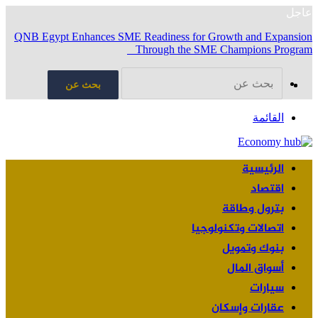
عاجل
QNB Egypt Enhances SME Readiness for Growth and Expansion
Through the SME Champions Program
بحث عن
القائمة
الرئيسية
اقتصاد
بترول وطاقة
اتصالات وتكنولوجيا
بنوك وتمويل
أسواق المال
سيارات
عقارات وإسكان