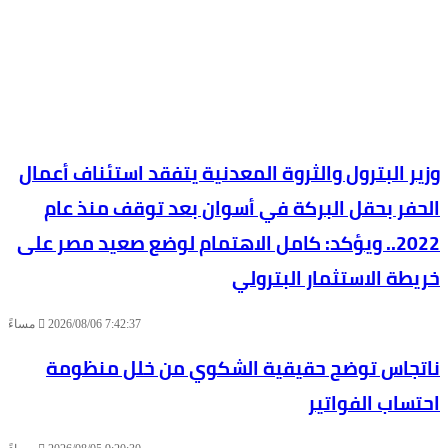
وزير البترول والثروة المعدنية يتفقد استئناف أعمال
الحفر بحقل البركة في أسوان بعد توقف منذ عام
2022.. ويؤكد: كامل الاهتمام لوضع صعيد مصر على
خريطة الاستثمار البترولي
2026/08/06 7:42:37 مساءً
ناتجاس توضح حقيقية الشكوي من خلل منظومة
احتساب الفواتير