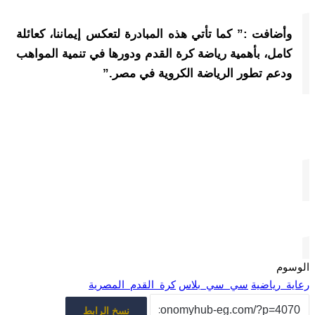
وأضافت :” كما تأتي هذه المبادرة لتعكس إيماننا، كعائلة
كامل، بأهمية رياضة كرة القدم ودورها في تنمية المواهب
ودعم تطور الرياضة الكروية في مصر.”
الوسوم
رعاية_رياضية
سي_سي_بلاس
كرة_القدم_المصرية
نسخ الرابط