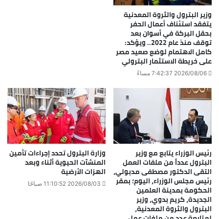
وزير البترول والثروة المعدنية
يتفقد استئناف أعمال الحفر
بحقل البركة في أسوان بعد
توقف منذ عام 2022.. ويؤكد:
كامل الاهتمام لوضع صعيد مصر
على خريطة الاستثمار البترولي
2026/08/06 7:42:37 مساءً
رئيس الوزراء يتابع مع وزير
وزارة البترول تحدد إجراءات تأمين
البترول عدداً من ملفات العمل
المنشآت الحيوية أثناء وبعد
التقى الدكتور مصطفى مدبولي،
الهزات الأرضية
رئيس مجلس الوزراء، اليوم؛ بمقر
2026/08/03 11:10:52 صباحًا
الحكومة بمدينة العلمين
الجديدة، كريم بدوي، وزير
البترول والثروة المعدنية،
لمتابعة عدد من ملفات عمل