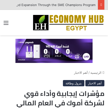
QNB Egypt Enhances SME Readiness for Growth and Expansion Through the SME Champions Program
الق
الرئيسية
/
أهم الاخبار
أهم الاخبار
بترول وطاقة
مؤشرات إيجابية وأداء قوي
لشركة أموك في العام المالي