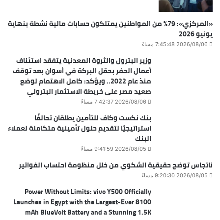
«المركزي»: 79% من المواطنين يمتلكون حسابات مالية نشطة بنهاية
يونيو 2026
2026/08/06 7:45:48 مساءً
وزير البترول والثروة المعدنية يتفقد استئناف
أعمال الحفر بحقل البركة في أسوان بعد توقف
منذ عام 2022.. ويؤكد: كامل الاهتمام لوضع
صعيد مصر على خريطة الاستثمار البترولي
2026/08/06 7:42:37 مساءً
بنك نكست وكاف للتأمين يطلقان تحالفًا
استراتيجيًا لتقديم حلول تأمينية متكاملة لعملاء
البنك
2026/08/05 9:41:59 مساءً
ناتجاس توضح حقيقية الشكوي من خلل منظومة احتساب الفواتير
2026/08/05 9:20:30 مساءً
Power Without Limits: vivo Y500 Officially
Launches in Egypt with the Largest-Ever 8100
mAh BlueVolt Battery and a Stunning 1.5K