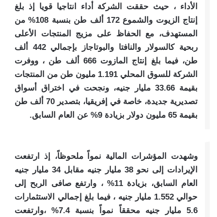
الأداء ، حيث حققت الشركة أداء انتاجيا قويا إذ بلغ
إنتاج الزيوت والشموع 172 ألف طن بنسبة 108% من
المستهدف، مع الحفاظ على مزيج المنتجات الأعلى
ربحية كالسولار والنافتا والبوتاجاز بإجمالي 442 ألف
طن، فيما بلغ إنتاج المازوت 666 ألف طن ، ووفرت
الشركة للسوق المحلي 1.191 مليون طن من المنتجات
بقيمة 33.66 مليار جنيه، ونجحت في اختراق أسواق
تصديرية جديدة، خاصة في إفريقيا، بتصدير 70 ألف طن
بقيمة 65 مليون دولار بزيادة 9% عن العام السابق.
وشهدت المؤشرات المالية نمواً ملحوظاً، إذ ارتفعت
الإيرادات إلى نحو 38 مليار جنيه مقابل 34 مليار جنيه
العام السابق، بزيادة 11% ، وارتفع صافى الربح إلى
حوالي 1.552 مليار جنيه ، فيما بلغ إجمالي الاستثمارات
5.6 مليار جنيه محققاً نمواً بنسبة 7.4% ،وارتفعت