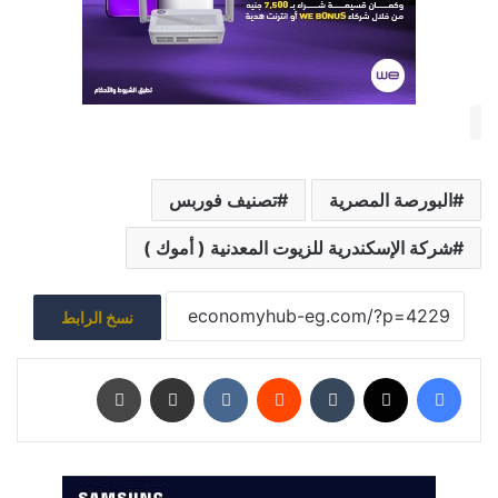
البورصة المصرية
تصنيف فوربس
شركة الإسكندرية للزيوت المعدنية ( أموك )
نسخ الرابط
فيسبوك
‫X
‏Tumblr
‏Reddit
‏VKontakte
مشاركة عبر البريد
طباعة