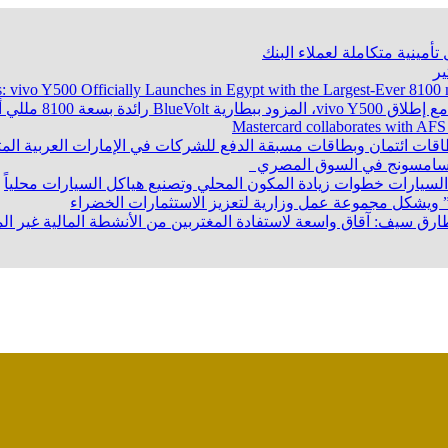
تأمينية متكاملة لعملاء البنك
ر
s: vivo Y500 Officially Launches in Egypt with the Largest-Ever 8
Mastercard collaborates with AFS
طاقات ائتمان وبطاقات مسبقة الدفع للشركات في الإمارات العربية ال
ت سامسونج في السوق المصري
سيارات خطوات زيادة المكون المحلي وتصنيع هياكل السيارات محلياً
 ويشكل مجموعة عمل وزارية لتعزيز الاستثمارات الخضراء
. طارق سيف: آقاق واسعة لاستفادة المغتربين من الأنشطة المالية غير 