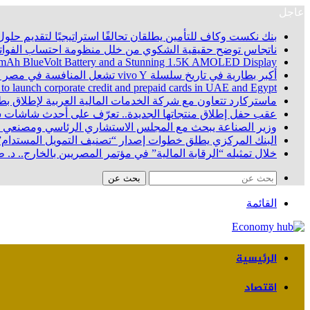
عاجل
بنك نكست وكاف للتأمين يطلقان تحالفًا استراتيجيًا لتقديم حلول 
ناتجاس توضح حقيقية الشكوي من خلل منظومة احتساب الفواتي
100 mAh BlueVolt Battery and a Stunning 1.5K AMOLED Display
أكبر بطارية في تاريخ سلسلة vivo Y تشعل المنافسة في مصر مع إطلاق vivo Y500، المزود ببطارية BlueVolt رائدة بسعة 8100 مللي أمبير
 to launch corporate credit and prepaid cards in UAE and Egypt
ماستركارد تتعاون مع شركة الخدمات المالية العربية لإطلاق ب
عقب حفل إطلاق منتجاتها الجديدة.. تعرّف على أحدث شاشا
وزير الصناعة يبحث مع المجلس الاستشاري الرئاسي ومصنعي ال
البنك المركزي يطلق خطوات إصدار “تصنيف التمويل المستدام”
خلال تمثيله “الرقابة المالية” في مؤتمر المصريين بالخارج.. د
بحث عن
القائمة
الرئيسية
اقتصاد