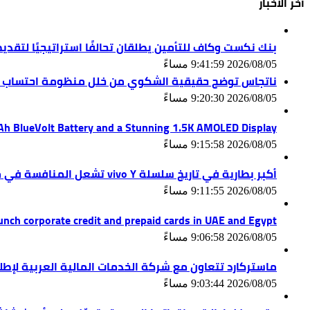
آخر الأخبار
بنك نكست وكاف للتأمين يطلقان تحالفًا استراتيجيًا لتقدي
2026/08/05 9:41:59 مساءً
ناتجاس توضح حقيقية الشكوي من خلل منظومة احتساب ال
2026/08/05 9:20:30 مساءً
mAh BlueVolt Battery and a Stunning 1.5K AMOLED Display
2026/08/05 9:15:58 مساءً
أكبر بطارية في تاريخ سلسلة vivo Y تشعل المنافسة في مصر مع إطلاق vivo Y500، المزود ببطارية BlueVolt رائدة بسعة 8100 مللي أمبير
2026/08/05 9:11:55 مساءً
unch corporate credit and prepaid cards in UAE and Egypt
2026/08/05 9:06:58 مساءً
ماستركارد تتعاون مع شركة الخدمات المالية العربية لإط
2026/08/05 9:03:44 مساءً