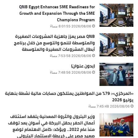
QNB Egypt Enhances SME Readiness for
Growth and Expansion Through the SME
Champions Program
2026/08/06 8:01:55 مساءً
QNB مصر يعزز جاهزية المشروعات الصغيرة
والمتوسطة للنمو والتوسع من خلال برنامج
أبطال المشروعات الصغيرة والمتوسطة
2026/08/06 7:53:58 مساءً
(بدون عنوان)
2026/08/06 7:48:56 مساءً
«المركزي»: 79% من المواطنين يمتلكون حسابات مالية نشطة بنهاية
يونيو 2026
2026/08/06 7:45:48 مساءً
وزير البترول والثروة المعدنية يتفقد استئناف
أعمال الحفر بحقل البركة في أسوان بعد توقف
منذ عام 2022.. ويؤكد: كامل الاهتمام لوضع
صعيد مصر على خريطة الاستثمار البترولي