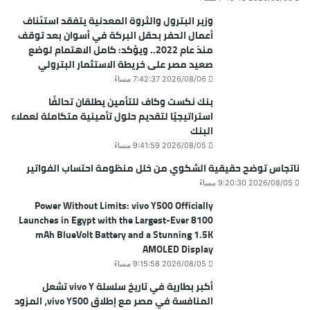
وزير البترول والثروة المعدنية يتفقد استئناف
أعمال الحفر بحقل البركة في أسوان بعد توقف
منذ عام 2022.. ويؤكد: كامل الاهتمام لوضع
صعيد مصر على خريطة الاستثمار البترولي
2026/08/06 7:42:37 مساءً
بنك نكست وكاف للتأمين يطلقان تحالفًا
استراتيجيًا لتقديم حلول تأمينية متكاملة لعملاء
البنك
2026/08/05 9:41:59 مساءً
ناتجاس توضح حقيقية الشكوي من خلل منظومة احتساب الفواتير
2026/08/05 9:20:30 مساءً
Power Without Limits: vivo Y500 Officially
Launches in Egypt with the Largest-Ever 8100
mAh BlueVolt Battery and a Stunning 1.5K
AMOLED Display
2026/08/05 9:15:58 مساءً
أكبر بطارية في تاريخ سلسلة vivo Y تشعل
المنافسة في مصر مع إطلاق vivo Y500، المزود