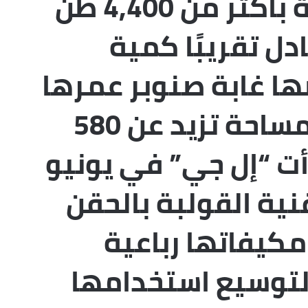
الانبعاثات الكربونية بأكثر من 4,400 طن
دل تقريبًا كمية
ها غابة صنوبر عمرها
30 عامًا تمتد على مساحة تزيد عن 580
ت “إل جي” في يونيو
ية القولبة بالحقن
كيفاتها رباعية
لتوسيع استخدامها