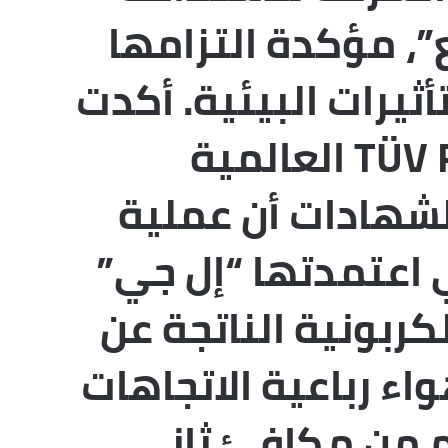
”، مؤكدة التزامها
أثيرات البيئية. أكدت
مؤسسة TÜV Rheinland العالمية
الشهادات أن عملية
تي اعتمدتها “إل جي”
كربونية الناتجة عن
ء رباعية الاتجاهات
يلوجرام من مكافئ ثاني