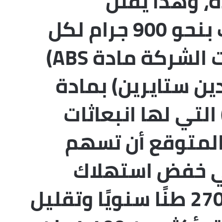
ة، وهذا يقلل
استخدام البلاستيك بنحو 900 جرام لكل
وحدة. كما استبدلت الشركة مادة ABS)
دين ستايرين) بمادة
) التي لها انبعاثات
المتوقع أن تسهم
ي خفض استهلاك
البلاستيك بحوالي 270 طنًا سنويًا وتقليل