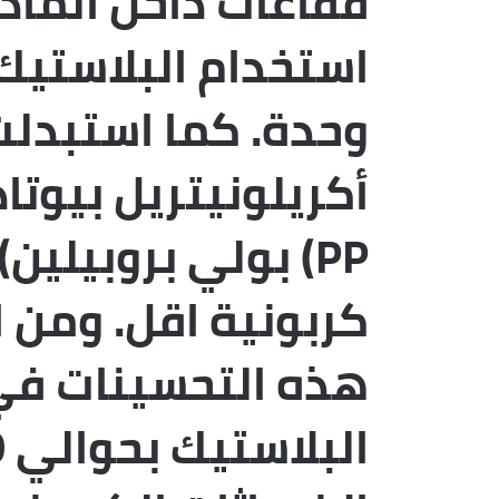
فقاعات داخل الماد
أكريلونيتريل بيوتا
PP) بولي بروبيلين
كربونية اقل. ومن 
هذه التحسينات ف