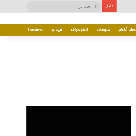
بحث
عاجل
عن
صاد أخضر
منوعات
انفوجراف
فيديو
Business