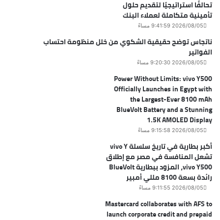
تحالفًا استراتيجيًا لتقديم حلول
تأمينية متكاملة لعملاء البنك
2026/08/05 9:41:59 مساءً
ناتجاس توضح حقيقية الشكوي من خلل منظومة احتساب
الفواتير
2026/08/05 9:20:30 مساءً
Power Without Limits: vivo Y500
Officially Launches in Egypt with
the Largest-Ever 8100 mAh
BlueVolt Battery and a Stunning
1.5K AMOLED Display
2026/08/05 9:15:58 مساءً
أكبر بطارية في تاريخ سلسلة vivo Y
تشعل المنافسة في مصر مع إطلاق
vivo Y500، المزود ببطارية BlueVolt
رائدة بسعة 8100 مللي أمبير
2026/08/05 9:11:55 مساءً
Mastercard collaborates with AFS to
launch corporate credit and prepaid