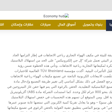
ا
بنوك وتمويل
أسواق المال
سيارات
عقارات وإسكان
اقت
للبيئة في مكيف الهواء التجاري رباعي الاتجاهات في إطار التزامها الجاد
لأثر البيئي تعمل شركة “إل جي إلكترونيكس” على الحد من استهلاك البلاستيك
كرة لمكيفاتها التجارية رباعية الاتجاهات. وتأتي هذه الخطوة ضمن رؤية
الشركة للاستدامة “حياة أفضل للجميع”، مؤكدة التزامها المستمر بتقليل التأثيرات البيئية. أكدت مؤسسة TÜV Rheinland العالمية للاختبارات
ّضت الانبعاثات الكربونية الناتجة عن تصنيع مكيفات الهواء رباعية الاتجاهات
دة. ويرجع الفضل في ذلك بشكل أساسي إلى تغيير طريقة التصنيع وإدخال مادة
ع البلاستيكية التقليدية، الحقن بالرغوة التي يتم فيها حقن غاز النيتروجين في
القالب، مما يكوّن فقاعات داخل المادة، وهذا يقلل استخدام البلاستيك بنحو 900 جرام لكل وحدة. كما استبدلت الشركة مادة ABS) أكريلونيتريل
ي لها انبعاثات كربونية اقل. ومن المتوقع أن تسهم هذه التحسينات في خفض استهلاك البلاستيك
والي 270 طنًا سنويًا وتقليل الانبعاثات الكربونية بأكثر من 4,400 طن سنويًا – وهو ما يعادل تقريبًا كمية الكربون التي تمتصها غابة صنوبر عمرها
5 ملعب كرة قدم. بدأت “إل جي” في يونيو الماضي بتطبيق تقنية القولبة بالحقن الرغوي في تصنيع مكيفاتها