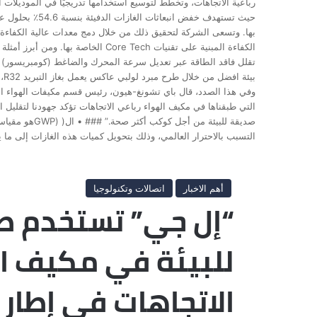
رباعية الاتجاهات، وتخطط لتوسيع استخدامها تدريجيًا في الموديلات ا
بها. وتسعى الشركة لتحقيق ذلك من خلال دمج معدات عالية الكفاءة ف
تقلل فاقد الطاقة عبر تعديل سرعة المحرك والضاغط (كومبريسور) ب
وفي هذا الصدد، قال باي تشونغ-هيون، رئيس قسم مكيفات الهواء ال
التي طبقناها في مكيف الهواء رباعي الاتجاهات تؤكد جهودنا لتقليل ا
صديقة للبيئة م
التسبب بالاحترار العالمي، وذلك بتحويل كميات هذه الغازات إلى ما ي
أهم الاخبار
اتصالات وتكنولوجيا
“إل جي” تستخدم ط
للبيئة في مكيف ال
الاتجاهات في إطار ا