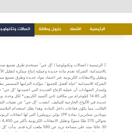
الرئيسية
اقتصاد
بترول وطاقة
اتصالات وتكنولوجي
الرئيسية
/
اتصالات وتكنولوجيا
/
“إل جي” تستخدم طرق تصنيع صديقة 
بالاستدامة: الشركة تقدم مادة جديدة وعملية إنتاج مبتكرة لتقليل ا
وتقليل والانبعاثات الكربونية عبر اعتماد مواد جديدة وطرق تصنيع مبت
وإصدار الشهادات أن عملية الإنتاج الجديدة التي اعتمدتها “إل جي” خف
إلى 14.85 كيلوجرام من مكافئ ثاني أكسيد الكربون* لكل وح
جديدة في الألواح الخارجية للمكيف. ابتعدت “إل جي” عن تقنيات التصني
بيوتادين ستايرين) بمادة PP) بولي بروبيلين) الت
بح
30 عامًا تمتد على مساحة تزيد عن 80