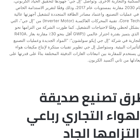
لسكنية والتجارية الأخرى. وتواصل “إل جي” جهودها لتحقيق الحياد الكربوني،
حيث تستهدف خفض انبعاثات الغازات الدفيئة بنسبة 54.6٪ بحلول عام 2030 مقارنة بمستويات عام 2017، وذلك وفقًا لتقرير الاستدامة الخاص
ي عمليات التصنيع، واعتماد مصادر الطاقة المتجددة لتشغيل أجهزتها عالية
الكفاءة المبنية على تقنيات Core Tech الخاصة بها. ومن أبرز أمثلة Core Tech، تقنية المحركات العاكسـة (Inverter Motor) من “إل جي”، التي
شكل لحظي وفقًا لاحتياجات التشغيل. كما طورت الشركة من التزامها نحو
بيئة افضل من خلال طرح مبرد لولبي عاكس يعمل بغاز التبريد R32، الذي يتميز بقدرة احترار عالمي ((GWP أقل بنحو 30٪ مقارنة بغاز .R410A
تجارية في شركة “إل جي إيكو سولشون”: “المواد الجديدة وعمليات التصنيع
لتأثيرات البيئية. وستواصل إل جي تطوير تقنيات مبتكرة لإنتاج مكيفات هواء
ن أجل كوكب أكثر صحة.” ### • ال( (GWPهو مقياس يستخدم للمقارنة بين انبعاثات الغازات الدفيئة المختلفة بناءً على قدرتها على
عادلها من ثاني أكسيد الكربون.
رق تصنيع صديقة
هواء التجاري رباعي
لتزامها الجاد