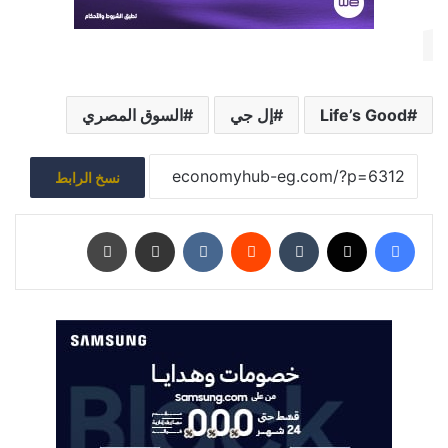
Life’s Good
إل جي
السوق المصري
نسخ الرابط
فيسبوك
‫X
‏Tumblr
‏Reddit
‏VKontakte
مشاركة عبر البريد
طباعة