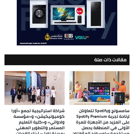
مقالات ذات صلة
سامسونج وSpotify تتعاونان
شراكة استراتيجية تجمع «أورا
لإتاحة تجربة Spotify Premium
كوميونيكيشن» و«مؤسسة
على المزيد من الأجهزة للمرة
وادواني» و«كلية التعليم
الأولى في المنطقة يحصل
المستمر والتطوير المهني
مستخدمو سامسونج المؤهلون
بمدينة زويل» لبناء القدرات