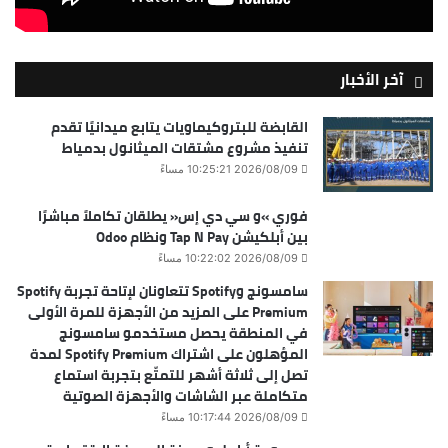
آخر الأخبار
القابضة للبتروكيماويات يتابع ميدانيًا تقدم
تنفيذ مشروع مشتقات الميثانول بدمياط
2026/08/09 10:25:21 مساءً
فوري »و سي دي إس« يطلقان تكاملاً مباشرًا
بين أبلكيشن Tap N Pay ونظام Odoo
2026/08/09 10:22:02 مساءً
سامسونج وSpotify تتعاونان لإتاحة تجربة Spotify
Premium على المزيد من الأجهزة للمرة الأولى
في المنطقة يحصل مستخدمو سامسونج
المؤهلون على اشتراك Spotify Premium لمدة
تصل إلى ثلاثة أشهر للتمتّع بتجربة استماع
متكاملة عبر الشاشات والأجهزة الصوتية
2026/08/09 10:17:44 مساءً