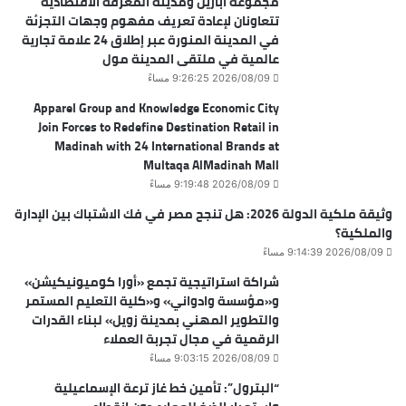
مجموعة أباريل ومدينة المعرفة الاقتصادية
تتعاونان لإعادة تعريف مفهوم وجهات التجزئة
في المدينة المنورة عبر إطلاق 24 علامة تجارية
عالمية في ملتقى المدينة مول
2026/08/09 9:26:25 مساءً
Apparel Group and Knowledge Economic City
Join Forces to Redefine Destination Retail in
Madinah with 24 International Brands at
Multaqa AlMadinah Mall
2026/08/09 9:19:48 مساءً
وثيقة ملكية الدولة 2026: هل تنجح مصر في فك الاشتباك بين الإدارة
والملكية؟
2026/08/09 9:14:39 مساءً
شراكة استراتيجية تجمع «أورا كوميونيكيشن»
و«مؤسسة وادواني» و«كلية التعليم المستمر
والتطوير المهني بمدينة زويل» لبناء القدرات
الرقمية في مجال تجربة العملاء
2026/08/09 9:03:15 مساءً
“البترول”: تأمين خط غاز ترعة الإسماعيلية