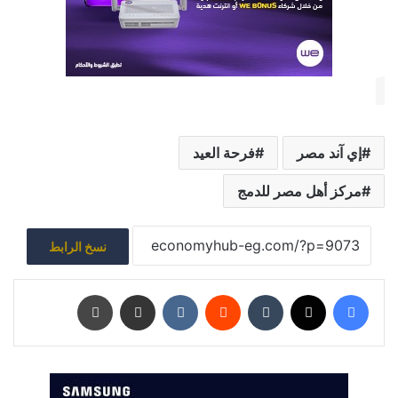
إي آند مصر
فرحة العيد
مركز أهل مصر للدمج
نسخ الرابط
فيسبوك
‫X
‏Tumblr
‏Reddit
‏VKontakte
مشاركة عبر البريد
طباعة