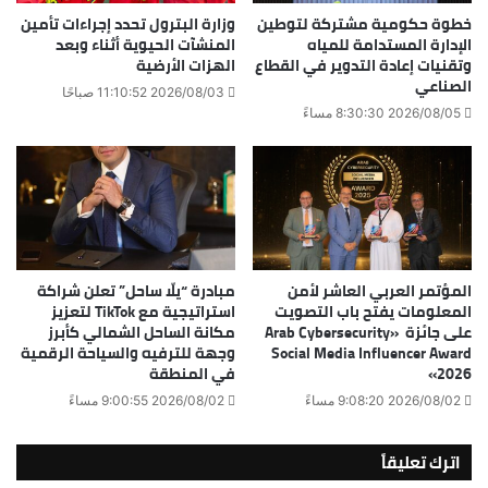
خطوة حكومية مشتركة لتوطين
وزارة البترول تحدد إجراءات تأمين
الإدارة المستدامة للمياه
المنشآت الحيوية أثناء وبعد
وتقنيات إعادة التدوير في القطاع
الهزات الأرضية
الصناعي
2026/08/03 11:10:52 صباحًا
2026/08/05 8:30:30 مساءً
المؤتمر العربي العاشر لأمن
مبادرة “يلّا ساحل” تعلن شراكة
المعلومات يفتح باب التصويت
استراتيجية مع TikTok لتعزيز
على جائزة «Arab Cybersecurity
مكانة الساحل الشمالي كأبرز
Social Media Influencer Award
وجهة للترفيه والسياحة الرقمية
2026»
في المنطقة
2026/08/02 9:08:20 مساءً
2026/08/02 9:00:55 مساءً
اترك تعليقاً