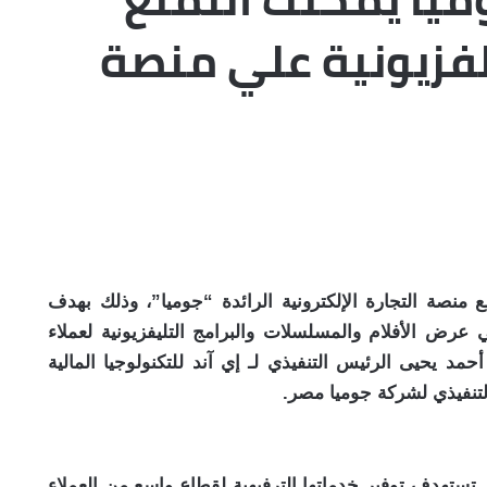
لتلفزيونية علي منصة
منصة التجارة الإلكترونية الرائدة “جوميا”، وذلك بهدف
 Twist TV، المتخصصة في عرض الأفلام والمسلسلات والبرامج التليفزيونية لعملاء
د يحيى الرئيس التنفيذي لـ إي آند للتكنولوجيا المالية
التنفيذي لشركة جوميا مصر.
تستهدف توفير خدماتها الترفيهية لقطاع واسع من العملاء