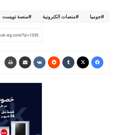
جوميا
منصات الكترونية
منصة تويست
فيسبوك
‫X
‏Tumblr
‏Reddit
‏VKontakte
مشاركة عبر البريد
طباعة