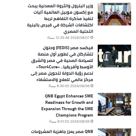
وزير البترول والثروة المعدنية يبحث
مع إكسون موبيل العالمية آليات
تنفيذ مذكرة التفاهم لربط
اكتشافات الشركة في قبرص بالبنية
التحتية المصري
2026/08/07 12:35:46 مساءً
فيكسد مصر (FEDIS) وحلول
تتشاركان في تطوير أول منصة
للسياحة الصحية في مصر والشرق
الأوسط وأفريقيا.. «Tour4Cure»
تدعم رؤية الدولة لتحويل مصر إلى
مركز عالمي للعلاج والاستشفاء
2026/08/06 8:30:50 مساءً
QNB Egypt Enhances SME
Readiness for Growth and
Expansion Through the SME
Champions Program
2026/08/06 8:01:55 مساءً
QNB مصر يعزز جاهزية المشروعات