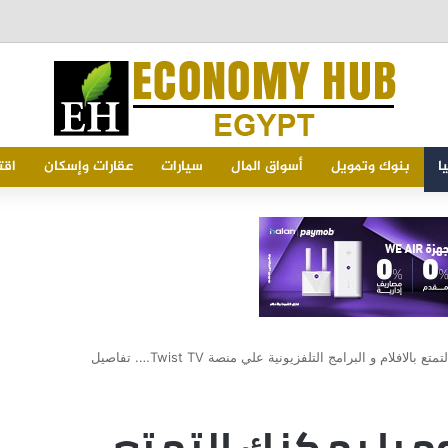
ا
بنوك وتمويل
أسواق المال
سيارات
عقارات وإسكان
اقت
افلام و البرامج التلفزيونية علي منصة Twist TV…. تفاصيل
ميا يمكنك التمتع