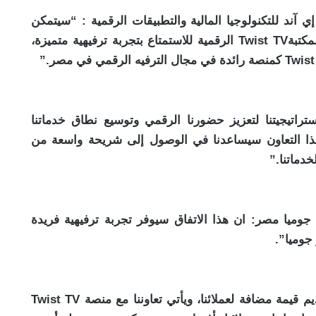
 آند للتكنولوجيا المالية والتطبيقات الرقمية : “سيتمكن
عملاء جوميا من خلال هذا التعاون من الوصول لمكتبةTwist TV الرقمية للاستمتاع بتجربة ترفيهية متميزة،
اتيجيتنا لتعزيز حضورنا الرقمي وتوسيع نطاق خدماتنا
ل منصة Twist TV. ونثق أن هذا التعاون سيساعدنا في الوصول إلى شريحة واسعة من
دماتنا.”
جوميا مصر: ان هذا الاتفاق سيوفر تجربة ترفيهية فريدة
 جوميا”.
وتابع : “نحن في جوميا نسعى باستمرار إلى تقديم قيمة مضافة لعملائنا، ويأتي تعاوننا مع منصة Twist TV