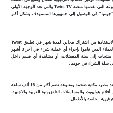
من خلال إبراز المميزات الفريدة والخدمات المتنوعة التي تقدمها منصة Twist TV والتي تعد الوجهة الأولى
ة “جوميا” في الوصول إلى جمهورها المستهدف بشكل أكثر
بموجب هذا التعاون، سيتمكن عملاء جوميا من الاستفادة من اشتراك مجاني لمدة شهر في تطبيق Twist
TV. وسيستفيد من هذا العرض قطاع واسع من العملاء الذين قاموا بإجراء أي عملية شراء في آخر 3 أشهر
ة منتجات إلى سلة المفضلات، أو مشاهدة أي قسم داخل
لى سلة الشراء في جوميا.
وتوفر منصة وتطبيق Twist TV التي أطلقتها إي آند مصر، مكتبة ضخمة ومتنوعة تضم أكثر من 16 ألف ساعة
فلام هوليوود، والمسلسلات التلفزيونية العربية والاجنبية،
الترفيهية الخاصة بالأطفال.