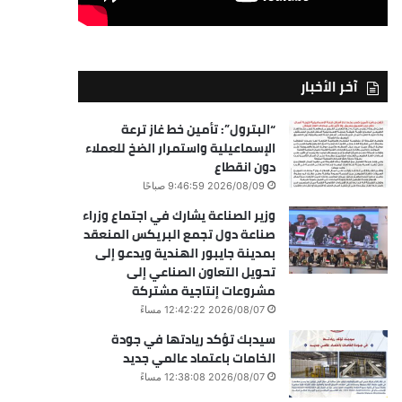
آخر الأخبار
“البترول”: تأمين خط غاز ترعة
الإسماعيلية واستمرار الضخ للعملاء
دون انقطاع
2026/08/09 9:46:59 صباحًا
وزير الصناعة يشارك في اجتماع وزراء
صناعة دول تجمع البريكس المنعقد
بمدينة جايبور الهندية ويدعو إلى
تحويل التعاون الصناعي إلى
مشروعات إنتاجية مشتركة
2026/08/07 12:42:22 مساءً
سيدبك تؤكد ريادتها في جودة
الخامات باعتماد عالمي جديد
2026/08/07 12:38:08 مساءً