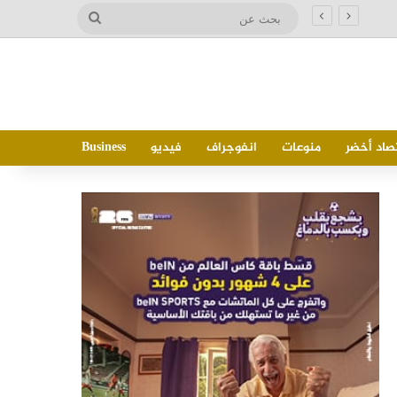
بحث
وزير الصناعة يشارك في اجتماع وزراء صناعة دول تجمع البريكس المنعقد بمدينة جايبور الهندية ويدعو إلى تحويل التعاون الصناعي إلى مشروعات إنتاجية مشتركة
عن
صاد أخضر
منوعات
انفوجراف
فيديو
Business