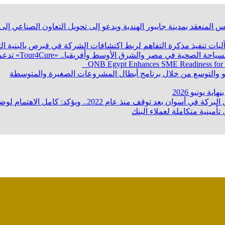
 المنعقد بمدينة جايبور الهندية ويدعو إلى تحويل التعاون الصناعي إ
 آليات تنفيذ مذكرة التفاهم لربط اكتشافات الشركة في قبرص بالبنية ا
QNB Egypt Enhances SME Readiness for
ؤكد: كامل الاهتمام لوضع صعيد مصر على خريطة الاستثمار البترولي
تأمينية متكاملة لعملاء البنك