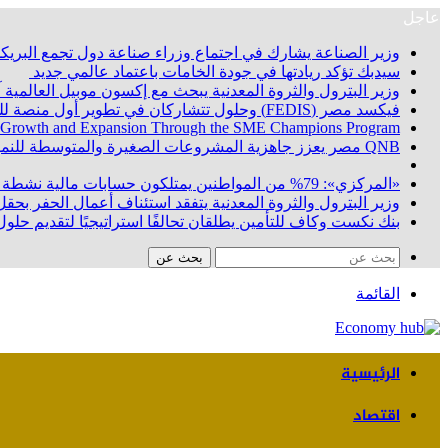
عاجل
وزير الصناعة يشارك في اجتماع وزراء صناعة دول تجمع البريكس
سيدبك تؤكد ريادتها في جودة الخامات باعتماد عالمي جديد
وزير البترول والثروة المعدنية يبحث مع إكسون موبيل العالمية
فيكسد مصر (FEDIS) وحلول تتشاركان في تطوير أول منصة للسياحة الصحية في مصر والشرق الأوسط وأفريقيا.. «Tour4Cure» تدعم رؤية الدولة لتحويل مصر إلى مركز عالمي للعلاج والاستشفاء
 Growth and Expansion Through the SME Champions Program
QNB مصر يعزز جاهزية المشروعات الصغيرة والمتوسطة للنمو والتوسع من خلال برنامج أبطال المشروعات الصغيرة والمتوسطة
«المركزي»: 79% من المواطنين يمتلكون حسابات مالية نشطة بنهاية يونيو 2026
وزير البترول والثروة المعدنية يتفقد استئناف أعمال الحفر بحقل البركة في أسوان بعد توقف منذ عام 2022.. وي
بنك نكست وكاف للتأمين يطلقان تحالفًا استراتيجيًا لتقديم حلول 
بحث عن
القائمة
الرئيسية
اقتصاد