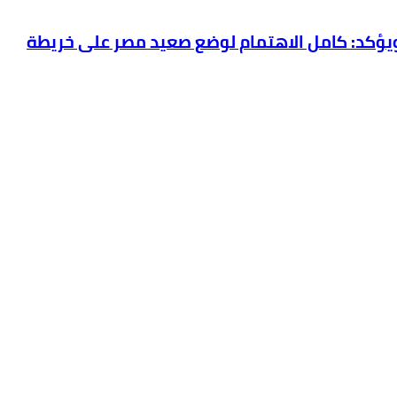
بترول والثروة المعدنية يتفقد استئناف أعمال الحفر بحقل البركة في أسوان بعد توقف منذ عام 2022.. ويؤكد: كامل الاهتمام لوضع صعيد مصر على خريطة