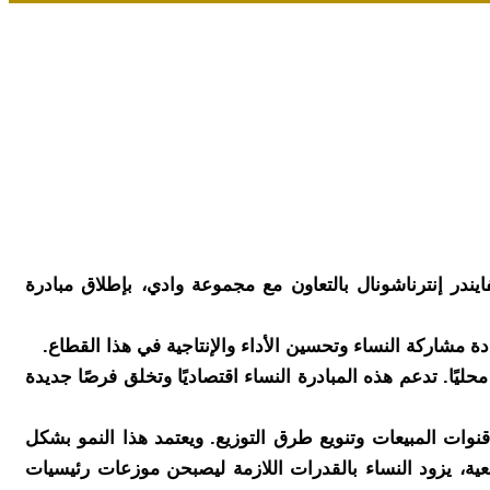
لمرأة، الممول من الوكالة الأمريكية للتنمية الدولية (USAID) والذى تنفذه بايثفايندر إنترناشونال بالتعاون مع مجموعة وادي، بإطلاق مبادرة
شاركة النساء وتحسين الأداء والإنتاجية في هذا القطاع.
يًا. تدعم هذه المبادرة النساء اقتصاديًا وتخلق فرصًا جديدة
نوات المبيعات وتنويع طرق التوزيع. ويعتمد هذا النمو بشكل
ية، يزود النساء بالقدرات اللازمة ليصبحن موزعات رئيسيات