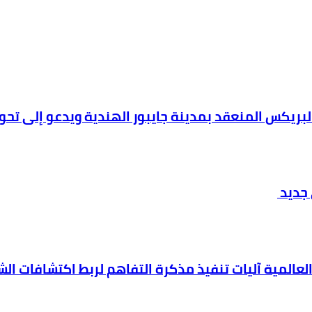
البريكس المنعقد بمدينة جايبور الهندية ويدعو إلى تح
 جديد
العالمية آليات تنفيذ مذكرة التفاهم لربط اكتشافات ال