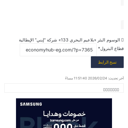
الوسوم
البئر «بلاعيم البحري 133»
شركة "إيني" الإيطالية
قطاع البترول*
نسخ الرابط
آخر تحديث: 2026/02/24 11:51:40 مساءً
ف
م
ط
ي
ب
X
T
R
V
ش
ا
ا
u
e
K
س
ب
ر
d
o
ع
m
ك
و
ة
b
d
n
l
i
t
ة
ك
r
t
a
ع