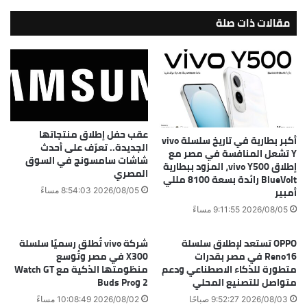
مقالات ذات صلة
عقب حفل إطلاق منتجاتها
أكبر بطارية في تاريخ سلسلة vivo
الجديدة.. تعرّف على أحدث
Y تشعل المنافسة في مصر مع
شاشات سامسونج في السوق
إطلاق vivo Y500، المزود ببطارية
المصري
BlueVolt رائدة بسعة 8100 مللي
أمبير
2026/08/05 8:54:03 مساءً
2026/08/05 9:11:55 مساءً
OPPO تستعد لإطلاق سلسلة
شركة vivo تُطلق رسميًا سلسلة
Reno16 في مصر بقدرات
X300 في مصر وتُوسع
متطورة للذكاء الاصطناعي ودعم
منظومتها الذكية مع Watch GT
متواصل للتصنيع المحلي
2 وBuds Pro
2026/08/03 9:52:27 صباحًا
2026/08/02 10:08:49 مساءً