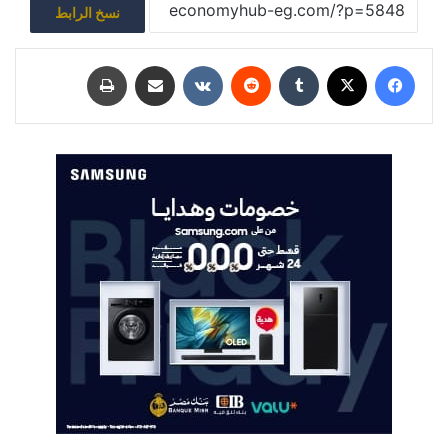
نسخ الرابط
فيسبوك
‫X
‏Tumblr
‏Reddit
‏VKontakte
مشاركة عبر البريد
طباعة