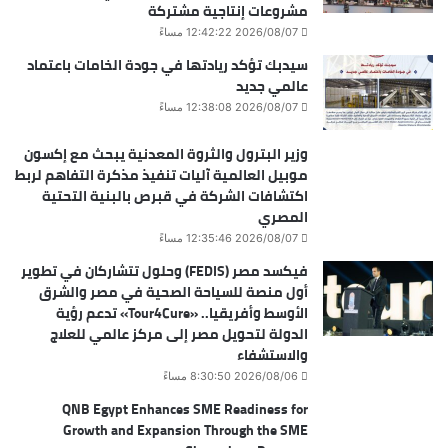
مشروعات إنتاجية مشتركة
2026/08/07 12:42:22 مساءً
سيدبك تؤكد ريادتها في جودة الخامات باعتماد
عالمي جديد
2026/08/07 12:38:08 مساءً
وزير البترول والثروة المعدنية يبحث مع إكسون
موبيل العالمية آليات تنفيذ مذكرة التفاهم لربط
اكتشافات الشركة في قبرص بالبنية التحتية
المصري
2026/08/07 12:35:46 مساءً
فيكسد مصر (FEDIS) وحلول تتشاركان في تطوير
أول منصة للسياحة الصحية في مصر والشرق
الأوسط وأفريقيا.. «Tour4Cure» تدعم رؤية
الدولة لتحويل مصر إلى مركز عالمي للعلاج
والاستشفاء
2026/08/06 8:30:50 مساءً
QNB Egypt Enhances SME Readiness for
Growth and Expansion Through the SME