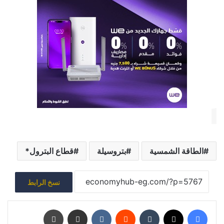
الطاقة الشمسية
بتروسيلة
قطاع البترول*
نسخ الرابط
فيسبوك
‫X
‏Tumblr
‏Reddit
‏VKontakte
مشاركة عبر البريد
طباعة