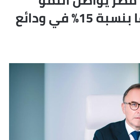
مصر يواصل النمو
القوي ويحقق ارتفاعًا بنسبة 15% في ودائع