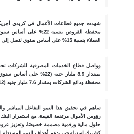
العملاء بنسبة 15% على أساس سنوي لتصل إلى 110.2 مليار جنيه مصري.
وواصل قطاع الخدمات المصرفية للشركات تحقيق
بمقدار 8.9 مليار جنيه (2
محفظة ودائع الشركات بمقدار 7.6 مليار جنيه (12% على أساس سنوي).
ساهم في تحقيق هذا النمو التفاعل المباشر والق
رؤوس الأموال مرتفعة القيمة، مع استمرار البنك ف
حلول مالية ورقمية مصممة خصيصًا، وتعزيز عروض 
كشريك استراتيجي يدعم أهداف النمو المستدام لع