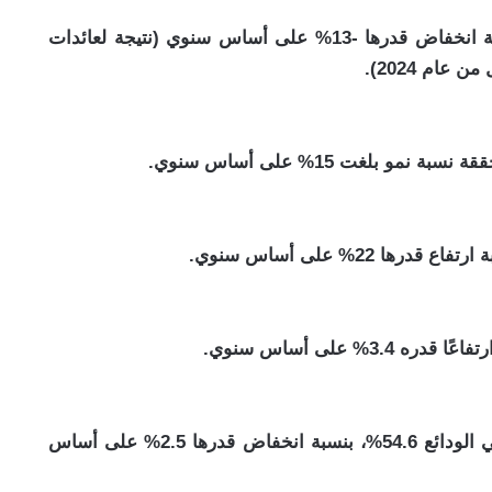
بلغ صافي الربح 6,949 مليون جنيه مصري، بنسبة انخفاض قدرها -13% على أساس سنوي (نتيجة لعائدات
عام 2024).
سجل معدل الحساب الجاري والادخار إلى إجمالي الودائع 54.6%، بنسبة انخفاض قدرها 2.5% على أساس