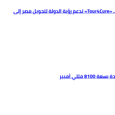
فيكسد مصر (FEDIS) وحلول تتشاركان في تطوير أول منصة للسياحة الصحية في مصر والشرق الأوسط وأفريقيا.. «Tour4Cure» تدعم رؤية الدولة لتحويل مصر إلى