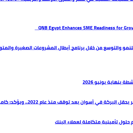
QNB Egypt Enhances SME Readiness for Gro
م 2022.. ويؤكد: كامل الاهتمام لوضع صعيد مصر على خريطة الاستثمار البترولي
م حلول تأمينية متكاملة لعملاء البنك