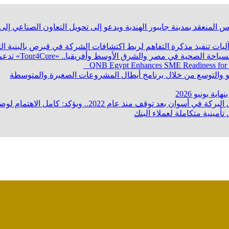
 المنعقد بمدينة جايبور الهندية ويدعو إلى تحويل التعاون الصناعي إ
 آليات تنفيذ مذكرة التفاهم لربط اكتشافات الشركة في قبرص بالبنية ا
QNB Egypt Enhances SME Readiness for
ؤكد: كامل الاهتمام لوضع صعيد مصر على خريطة الاستثمار البترولي
تأمينية متكاملة لعملاء البنك