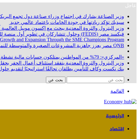
عاجل
وزير الصناعة يشارك في اجتماع وزراء صناعة دول تجمع البريكس
سيدبك تؤكد ريادتها في جودة الخامات باعتماد عالمي جديد
وزير البترول والثروة المعدنية يبحث مع إكسون موبيل العالمية
فيكسد مصر (FEDIS) وحلول تتشاركان في تطوير أول منصة للسياحة الصحية في مصر والشرق الأوسط وأفريقيا.. «Tour4Cure» تدعم رؤية الدولة لتحويل مصر إلى مركز عالمي للعلاج والاستشفاء
 Growth and Expansion Through the SME Champions Program
QNB مصر يعزز جاهزية المشروعات الصغيرة والمتوسطة للنمو والتوسع من خلال برنامج أبطال المشروعات الصغيرة والمتوسطة
«المركزي»: 79% من المواطنين يمتلكون حسابات مالية نشطة بنهاية يونيو 2026
وزير البترول والثروة المعدنية يتفقد استئناف أعمال الحفر بحقل البركة في أسوان بعد توقف منذ عام 2022.. وي
بنك نكست وكاف للتأمين يطلقان تحالفًا استراتيجيًا لتقديم حلول 
بحث عن
القائمة
الرئيسية
اقتصاد