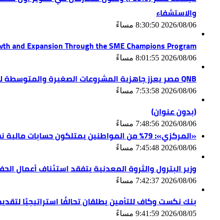
والاستشفاء
2026/08/06 8:30:50 مساءً
wth and Expansion Through the SME Champions Program
2026/08/06 8:01:55 مساءً
QNB مصر يعزز جاهزية المشروعات الصغيرة والمتوسطة للنمو والتوسع من خلال برنامج أبطال المشروعات الصغيرة والمتوسطة
2026/08/06 7:53:58 مساءً
(بدون عنوان)
2026/08/06 7:48:56 مساءً
«المركزي»: 79% من المواطنين يمتلكون حسابات مالية نشطة بنهاية يونيو 2026
2026/08/06 7:45:48 مساءً
وزير البترول والثروة المعدنية يتفقد استئناف أعمال الحفر بحقل البركة في أسوان بعد توقف منذ عا
2026/08/06 7:42:37 مساءً
بنك نكست وكاف للتأمين يطلقان تحالفًا استراتيجيًا لتقدي
2026/08/05 9:41:59 مساءً