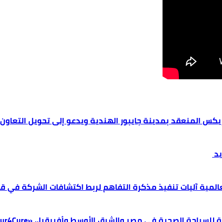
بريكس المنعقد بمدينة جايبور الهندية ويدعو إلى تحويل التعاو
يد
عالمية آليات تنفيذ مذكرة التفاهم لربط اكتشافات الشركة في ق