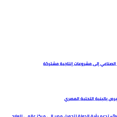
ن الصناعي إلى مشروعات إنتاجية مشتركة
برص بالبنية التحتية المصري
فيكسد مصر (FEDIS) وحلول تتشاركان في تطوير أول منصة للسياحة الصحية في مصر والشرق الأوسط وأفريقيا.. «Tour4Cure» تدعم رؤية الدولة لتحويل مصر إلى مركز عالمي للعلاج