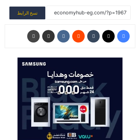
نسخ الرابط
فيسبوك
‫X
‏Tumblr
‏Reddit
‏VKontakte
مشاركة عبر البريد
طباعة