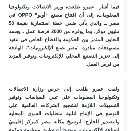
فيما أشار عمرو طلعت، وزير الاتصالات وتكنولوجيا
المعلومات، إلى أن افتتاح مصنع “أوبو” OPPO في
مصر ــ والذي يأتي ضمن خطة استثمارية بقيمة 50
مليون دولار، وما يوفره من 2000 فرصة عمل ـ يجسد
التعاون المثمر بين الحكومة والقطاع الخاص في تنفيذ
مستهدفات مبادرة “مصر تصنع الإلكترونيات”، الهادفة
إلى تعزيز التصنيع المحلي للإلكترونيات وتوفير المزيد
من فرص العمل.
ولفت عمرو طلعت إلى حرص وزارة الاتصالات
وتكنولوجيا المعلومات على تبني السياسات وتوفير
التسهيلات اللازمة لتشجيع الشركات العالمية على
التوسع في الإنتاج لتلبية متطلبات السوق المحلية
والتصدير للخارج؛ لترسيخ مكانة مصر كمركز إقليميّ
لصناعة الإلكترونيات، موضحا أن تطبيق منظومة حوكمة