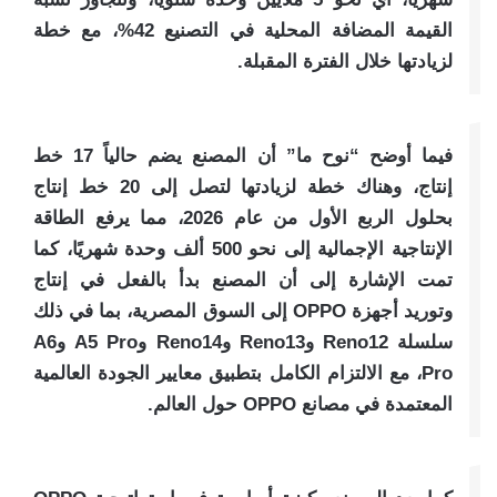
القيمة المضافة المحلية في التصنيع 42%، مع خطة
لزيادتها خلال الفترة المقبلة.
فيما أوضح “نوح ما” أن المصنع يضم حالياً 17 خط
إنتاج، وهناك خطة لزيادتها لتصل إلى 20 خط إنتاج
بحلول الربع الأول من عام 2026، مما يرفع الطاقة
الإنتاجية الإجمالية إلى نحو 500 ألف وحدة شهريًا، كما
تمت الإشارة إلى أن المصنع بدأ بالفعل في إنتاج
وتوريد أجهزة OPPO إلى السوق المصرية، بما في ذلك
سلسلة Reno12 وReno13 وReno14 وA5 Pro وA6
Pro، مع الالتزام الكامل بتطبيق معايير الجودة العالمية
المعتمدة في مصانع OPPO حول العالم.