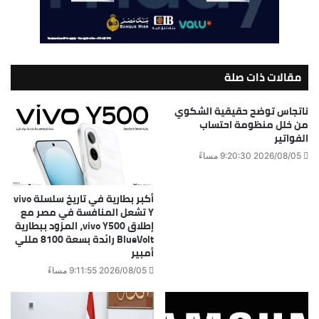
مقالات ذات صلة
ناتجاس توضح حقيقية الشكوي
من خلل منظومة احتساب
الفواتير
2026/08/05 9:20:30 مساءً
أكبر بطارية في تاريخ سلسلة vivo
Y تشعل المنافسة في مصر مع
إطلاق vivo Y500، المزود ببطارية
BlueVolt رائدة بسعة 8100 مللي
أمبير
2026/08/05 9:11:55 مساءً