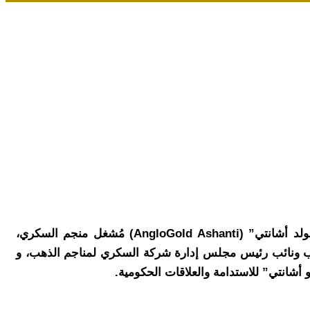
عقد مصطفى مدبولي، رئيس مجلس الوزراء، اليوم بمقر الحكومة بالعاصمة الجديدة، اجتماعًا مع مسئولي شركة “أنجلوجولد أشانتي” (AngloGold Ashanti) مُشغل منجم السكري،
تدب ونائب رئيس مجلس إدارة شركة السكري لمناجم الذهب، و
أشانتي” للاستدامة والعلاقات الحكومية.