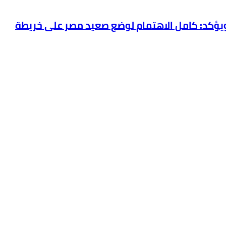
بترول والثروة المعدنية يتفقد استئناف أعمال الحفر بحقل البركة في أسوان بعد توقف منذ عام 2022.. ويؤكد: كامل الاهتمام لوضع صعيد مصر على خريطة