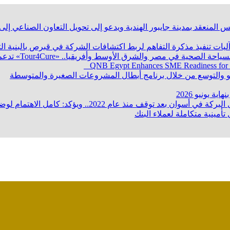
 المنعقد بمدينة جايبور الهندية ويدعو إلى تحويل التعاون الصناعي إ
 آليات تنفيذ مذكرة التفاهم لربط اكتشافات الشركة في قبرص بالبنية ا
QNB Egypt Enhances SME Readiness for
ؤكد: كامل الاهتمام لوضع صعيد مصر على خريطة الاستثمار البترولي
تأمينية متكاملة لعملاء البنك