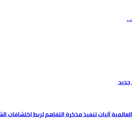
هب
 جديد
العالمية آليات تنفيذ مذكرة التفاهم لربط اكتشافات ال