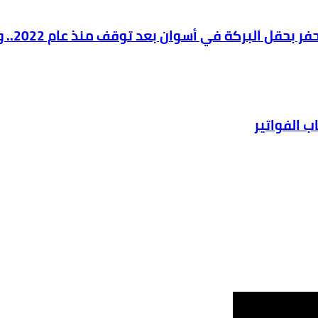
وزير ال
 الفواتير