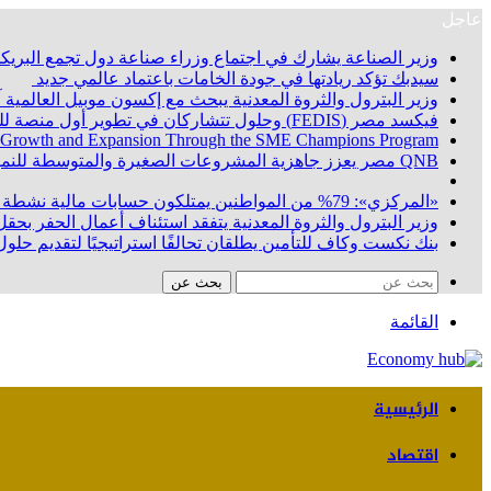
عاجل
وزير الصناعة يشارك في اجتماع وزراء صناعة دول تجمع البريكس
سيدبك تؤكد ريادتها في جودة الخامات باعتماد عالمي جديد
وزير البترول والثروة المعدنية يبحث مع إكسون موبيل العالمية
فيكسد مصر (FEDIS) وحلول تتشاركان في تطوير أول منصة للسياحة الصحية في مصر والشرق الأوسط وأفريقيا.. «Tour4Cure» تدعم رؤية الدولة لتحويل مصر إلى مركز عالمي للعلاج والاستشفاء
 Growth and Expansion Through the SME Champions Program
QNB مصر يعزز جاهزية المشروعات الصغيرة والمتوسطة للنمو والتوسع من خلال برنامج أبطال المشروعات الصغيرة والمتوسطة
«المركزي»: 79% من المواطنين يمتلكون حسابات مالية نشطة بنهاية يونيو 2026
وزير البترول والثروة المعدنية يتفقد استئناف أعمال الحفر بحقل البركة في أسوان بعد توقف منذ عام 2022.. وي
بنك نكست وكاف للتأمين يطلقان تحالفًا استراتيجيًا لتقديم حلول 
بحث عن
القائمة
الرئيسية
اقتصاد