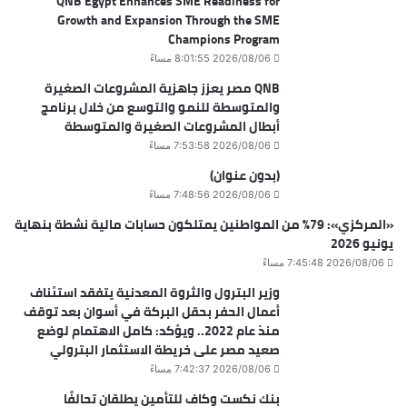
QNB Egypt Enhances SME Readiness for
Growth and Expansion Through the SME
Champions Program
2026/08/06 8:01:55 مساءً
QNB مصر يعزز جاهزية المشروعات الصغيرة
والمتوسطة للنمو والتوسع من خلال برنامج
أبطال المشروعات الصغيرة والمتوسطة
2026/08/06 7:53:58 مساءً
(بدون عنوان)
2026/08/06 7:48:56 مساءً
«المركزي»: 79% من المواطنين يمتلكون حسابات مالية نشطة بنهاية
يونيو 2026
2026/08/06 7:45:48 مساءً
وزير البترول والثروة المعدنية يتفقد استئناف
أعمال الحفر بحقل البركة في أسوان بعد توقف
منذ عام 2022.. ويؤكد: كامل الاهتمام لوضع
صعيد مصر على خريطة الاستثمار البترولي
2026/08/06 7:42:37 مساءً
بنك نكست وكاف للتأمين يطلقان تحالفًا