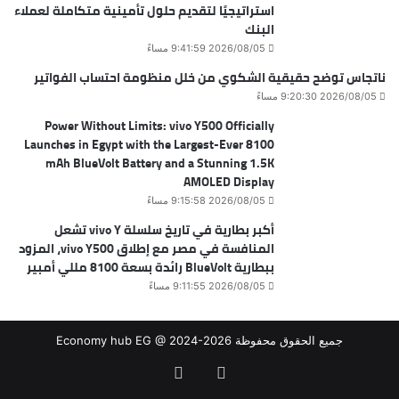
استراتيجيًا لتقديم حلول تأمينية متكاملة لعملاء
البنك
2026/08/05 9:41:59 مساءً
ناتجاس توضح حقيقية الشكوي من خلل منظومة احتساب الفواتير
2026/08/05 9:20:30 مساءً
Power Without Limits: vivo Y500 Officially
Launches in Egypt with the Largest-Ever 8100
mAh BlueVolt Battery and a Stunning 1.5K
AMOLED Display
2026/08/05 9:15:58 مساءً
أكبر بطارية في تاريخ سلسلة vivo Y تشعل
المنافسة في مصر مع إطلاق vivo Y500، المزود
ببطارية BlueVolt رائدة بسعة 8100 مللي أمبير
2026/08/05 9:11:55 مساءً
جميع الحقوق محفوظة Economy hub EG @ 2024-2026
فيسبوك
‫X