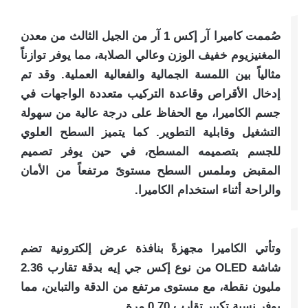
صُممت كاميرا آر إكس 1 آر من الجيل الثالث من معدن
المغنيزيوم خفيف الوزن وعالي الصلابة، مما يوفر توازناً
مثالياً بين اللمسة الجمالية والفعالية العملية. وقد تم
إدخال الأقراص وقاعدة التركيب متعددة الواجهات في
جسم الكاميرا، مع الحفاظ على درجة عالية من سهولة
التشغيل وقابلية التطوير. كما يتميز السطح العلوي
للجسم بتصميمه المسطح، في حين يوفر تصميم
المقبض وملمس السطح مستوىً مرتفعاً من الأمان
والراحة أثناء استخدام الكاميرا.
وتأتي الكاميرا مجهزةً بنافذة عرض إلكترونية تضم
شاشة OLED من نوع إكس جي إيه بدقة تقارب 2.36
مليون نقطة، مع مستوى مرتفع من الدقة والتباين، مما
يوفر نسبة تكبير تقارب 0.70 مرة.