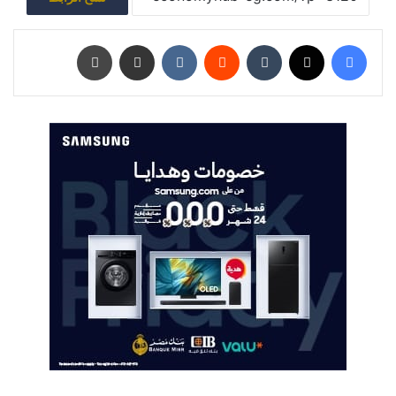
فيسبوك
‫X
‏Tumblr
‏Reddit
‏VKontakte
مشاركة عبر البريد
طباعة