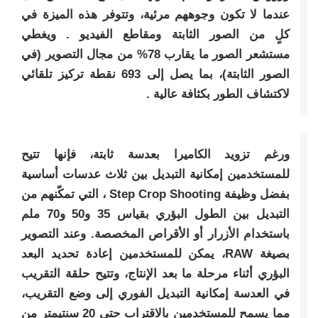
عندما لا تكون وجوههم مرئية، وتتوفر هذه الميزة في
كلٍ من الصور الثابتة ومقاطع الفيديو . ويغطي
مستشعر الصور ما يقارب 78% من مجال التصوير (في
الصور الثابتة)، بما يصل إلى 693 نقطة تركيز تلقائي
لاكتشاف الطور بكثافة عالية .
ورغم تزويد الكاميرا بعدسة ثابتة، فإنها تتيح
للمستخدمين إمكانية التبديل بين ثلاث عدسات أساسية
بفضل وظيفة Step Crop Shooting ، التي تمكّنهم من
التبديل بين الطول البؤري بقياس 35 و50 و70 ملم
باستخدام الأزرار أو الأقراص المخصصة. وعند التصوير
بصيغة RAW، يمكن للمستخدمين إعادة تحديد البعد
البؤري أثناء مرحلة ما بعد الإنتاج، وتتيح حلقة التقريب
في العدسة إمكانية التبديل الفوري إلى وضع التقريب،
مما يسمح للمستخدمين بالاقتراب حتى 20 سنتيمتر من