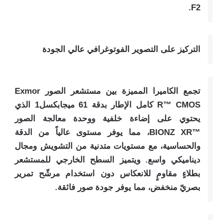
F2.
التركيز على التصوير الفوتوغرافي عالي الجودة
تجمع الكاميرا المميزة بين مستشعر الصور Exmor
R™️ CMOS كامل الإطار بدقة 61 ميجابكسل1 الذي
يحتوي على إضاءة خلفية ووحدة معالجة الصور
™️BIONZ XR، مما يوفر مستوى عالياً من الدقة
والحساسية، مع مستويات متدنية من التشويش ومجال
ديناميكي واسع. ويتميز السطح الخارجي للمستشعر
بطلاءٍ مقاومٍ للانعكاس دون استخدام مرشّح تمرير
بصريّ منخفض، مما يوفر جودة صور فائقة.