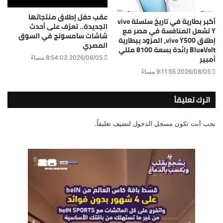
عقب حفل إطلاق منتجاتها
أكبر بطارية في تاريخ سلسلة vivo
الجديدة.. تعرّف على أحدث
Y تشعل المنافسة في مصر مع
شاشات سامسونج في السوق
إطلاق vivo Y500، المزود ببطارية
المصري
BlueVolt رائدة بسعة 8100 مللي
أمبير
2026/08/05 8:54:03 مساءً
2026/08/05 9:11:55 مساءً
اترك تعليقاً
يجب أنت تكون
مسجل الدخول
لتضيف تعليقاً.