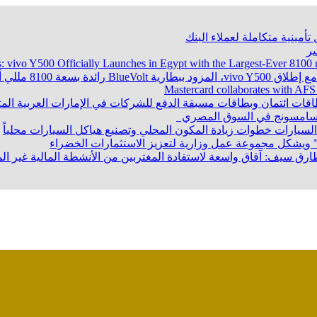
تأمينية متكاملة لعملاء البنك
ر
s: vivo Y500 Officially Launches in Egypt with the Largest-Ever 8
Mastercard collaborates with AFS
طاقات ائتمان وبطاقات مسبقة الدفع للشركات في الإمارات العربية ال
ت سامسونج في السوق المصري
سيارات خطوات زيادة المكون المحلي وتصنيع هياكل السيارات محلياً
 ويشكل مجموعة عمل وزارية لتعزيز الاستثمارات الخضراء
. طارق سيف: آقاق واسعة لاستفادة المغتربين من الأنشطة المالية غير 