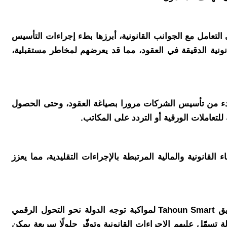
ديات في التعامل مع الجوانب القانونية، أبرزها بطء إجراءات التأسيس
نونية الدقيقة في العقود، مما قد يعرضهم لمخاطر مستقبلية،
، بدء من تأسيس الشركات مرورا بصياغة العقود، وحتى الحصول
تعاملات الورقية أو التردد على المكاتب.
قانونية والمالية المرتبطة بالإجراءات التقليدية، مما يعزز
وتعليقًا على إطلاق المنصة، صرحت نرمين طاحون الشريك المؤسس لطاحون للاستشارات القانونية، قائلة: ” أطلقنا تطبيق Tahoun Smart لمواكبة توجه الدولة نحو التحول الرقمي
تسهّل عليهم الإجراءات القانونية وتوفّر حلولًا سريعة يمكن