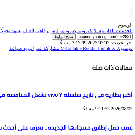
الوسوم
الخدمات القانونية الإلكترونية ضرورة وليس رفاهية
العالم يشهد تحولً
نسخ الرابط
آخر تحديث: 2025/07/07 3:15:09 مساءً
فيسبوك
‫X
مشاركة عبر البريد
طباعة
مقالات ذات صلة
أكبر بطارية في تاريخ سلسلة vivo Y تشعل المنافسة في مصر مع إطلاق vivo Y500، المزود ببطارية BlueVolt رائدة بسعة 8100 مللي أمبير
2026/08/05 9:11:55 مساءً
عقب حفل إطلاق منتجاتها الجديدة.. تعرّف على أح