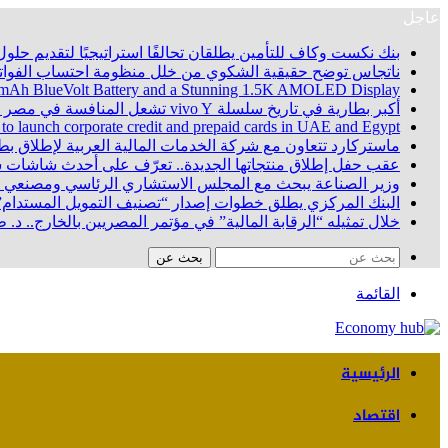
عاجل
بنك نكست وكاف للتأمين يطلقان تحالفًا استراتيجيًا لتقديم حلول 
ناتجاس توضح حقيقية الشكوي من خلل منظومة احتساب الفواتي
100 mAh BlueVolt Battery and a Stunning 1.5K AMOLED Display
أكبر بطارية في تاريخ سلسلة vivo Y تشعل المنافسة في مصر مع إطلاق vivo Y500، المزود ببطارية BlueVolt رائدة بسعة 8100 مللي أمبير
 to launch corporate credit and prepaid cards in UAE and Egypt
ماستركارد تتعاون مع شركة الخدمات المالية العربية لإطلاق ب
عقب حفل إطلاق منتجاتها الجديدة.. تعرّف على أحدث شاشا
وزير الصناعة يبحث مع المجلس الاستشاري الرئاسي ومصنعي ال
البنك المركزي يطلق خطوات إصدار “تصنيف التمويل المستدام”
خلال تمثيله “الرقابة المالية” في مؤتمر المصريين بالخارج.. د
بحث عن
القائمة
الرئيسية
اقتصاد