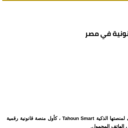
في خطوة رائدة نحو التحول الرقمي في القطاع القانوني، أعلنت شركة طاحون للاستشارات القانونية عن الإطلاق الرسمي لمنصتها الذكية Tahoun Smart ، كأول منصة قانونية رقمية
ى الهاتف المحمول.