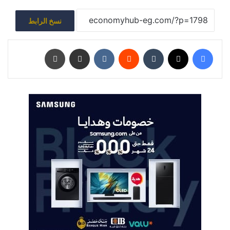
نسخ الرابط
فيسبوك
‫X
‏Tumblr
‏Reddit
‏VKontakte
مشاركة عبر البريد
طباعة