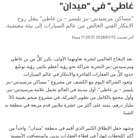
غاطي” في “ميدان”
"مساكن مرسيدس-بنز بليسز - بن غاطي" ينقل روح
الابتكار الفني الخالص من عالم السيارات إلى بيئة معيشية.
آخر تحديث: 2026/01/15 11:25:21 مساءً
بعد النجاح العالمي لتجربة تعاونهما الأولى، يكرر كلٌّ من بن غاطي
ومرسيدس-بنز التجربة شراكة نحو رؤية أعظم بكثير، رؤية توسّع
حدود كلٍّ من العقارات الفاخرة والابتكار في عالم السيارات.
وتعود الشراكة اليوم مع الكشف عن مشروع ” مساكن مرسيدس-بنز
بليسز – بن غاطي”، أول مدينة في العالم تحمل علامة مرسيدس-بنز،
وأول مجمع بالكامل من تطوير الشركة، في مشروع ضخم بقيمة 30
مليار درهم، يمتد على أكثر من عشرة ملايين قدم مربعة في منطقة ند
الشبا.
وشهد حفل الإطلاق الكبير الذي أقيم في منطقة “ميدان”، واحداً من
أكثر اللحظات إبهاراً في قطاع العقارات بدبي. واستضافت الأمسية