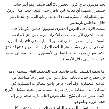
نجم هوليوود تيري كروز، بحضور 25 ألف ضيف، وهو أكبر حشد
جماهيري تشهده أي فعالية لبن غاطي حتى اليوم، حيث أضاء عرضٌ
مبهر للطائرات المسيّرة سماء المدينة، وتتابع البرنامج الحافل من
خلال مفاجأتين تاريخيتين.
تمثّلت الأولى في العرض الحصري لمفهوم” فيجين أيكونيك” في
منطقة الشرق الأوسط، أحدث ابتكارات مرسيدس-بنز الابداعية،
المستلهم من العصر الذهبي لتصميم السيارات في ثلاثينيات القرن
الماضي، والذي يجسّد جوهر العلامة التجارية الخالص. وافتُتح الإطلاق
الكبير بعرضٍ قدّمه التينور الإيطالي الأسطوري أندريا بوتشيلي، مرنماً
نغمات لا تُنسى خلال الأمسية.
أما لحظة الكشف الثانية فاستعرضت المخطط العام للمجمع، وهو
حي حضري جديد بالكامل يتكوّن من اثني عشر برجاً متناسقاً من
الناحية المعمارية. وقد أضاء عرض واسع للطائرات المسيّرة أفق
“ميدان”، تلاه إسقاط ليزري عبر ند الشبا يرسم محيط تشكيل الأبراج
الاثني عشر، قبل أن تُتوَّج الليلة بعرض ألعاب نارية ضخم يرمز إلى
حجم الرؤية وطموحها.
وسوف يتم تسليم المخطط العام على ثلاث مراحل، تكشف كل