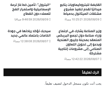
القابضة للبتروكيماويات يتابع
“البترول”: تأمين خط غاز ترعة
ميدانيًا تقدم تنفيذ مشروع
الإسماعيلية واستمرار الضخ
مشتقات الميثانول بدمياط
للعملاء دون انقطاع
2026/08/09 10:25:21 مساءً
2026/08/09 9:46:59 صباحًا
وزير الصناعة يشارك في اجتماع
سيدبك تؤكد ريادتها في جودة
وزراء صناعة دول تجمع البريكس
الخامات باعتماد عالمي جديد
المنعقد بمدينة جايبور الهندية
2026/08/07 12:38:08 مساءً
ويدعو إلى تحويل التعاون
الصناعي إلى مشروعات إنتاجية
مشتركة
2026/08/07 12:42:22 مساءً
اترك تعليقاً
يجب أنت تكون
مسجل الدخول
لتضيف تعليقاً.