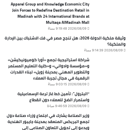
Apparel Group and Knowledge Economic City
Join Forces to Redefine Destination Retail in
Madinah with 24 International Brands at
Multaqa AlMadinah Mall
2026/08/09 9:19:48 مساءً
وثيقة ملكية الدولة 2026: هل تنجح مصر في فك الاشتباك بين الإدارة
والملكية؟
2026/08/09 9:14:39 مساءً
شراكة استراتيجية تجمع «أورا كوميونيكيشن»
و«مؤسسة وادواني» و«كلية التعليم المستمر
والتطوير المهني بمدينة زويل» لبناء القدرات
الرقمية في مجال تجربة العملاء
2026/08/09 9:03:15 مساءً
“البترول”: تأمين خط غاز ترعة الإسماعيلية
واستمرار الضخ للعملاء دون انقطاع
2026/08/09 9:46:59 صباحًا
وزير الصناعة يشارك في اجتماع وزراء صناعة دول
تجمع البريكس المنعقد بمدينة جايبور الهندية
ويدعو إلى تحويل التعاون الصناعي إلى