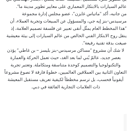
عالم السيارات بالابتكار المعماري على معايير تطوير مدينة ما”.
من جانبه، أكد “ماتياس غايزن”، عضو مجلس إدارة مجموعة
مرسيدس-بنز إيه جي، والمسؤول عن المبيعات وتجربة العملاء، أن
“هذا المخطط العام يمثّل أنقى تعبير عن فلسفة تصميم العلامة، إذ
ينقل روح الابتكار الفني الخالص من عالم السيارات إلى بيئة معيشية
صيغت بدقة تقنية رفيعة”.
لا شك أن مشروع “مساكن مرسيدس-بنز بليسز – بن غاطي” يؤذن
بعصر جديد، عالمٌ بُني لما بعد الغد، حيث تعمل الحركة والعمارة
والتكنولوجيا والتصميم كوحدة متناسقة ومتكاملة. وتعتبر تجربة
التعاون الثانية بين العملاقين العالميين، خطوةً فارقة لا تصوغ مشروعاً
أيقونياً فحسب، بل ترسم مخططاً لكيفية تعريف مستقبل المعيشة
ذات العلامات التجارية الفائقة في دبي.