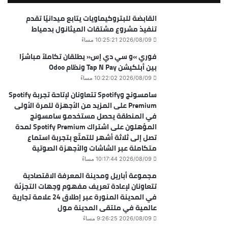
القابضة للبتروكيماويات يتابع ميدانيًا تقدم
تنفيذ مشروع مشتقات الميثانول بدمياط
2026/08/09 10:25:21 مساءً
فوري »و سي دي إس« يطلقان تكاملاً مباشرًا
بين أبلكيشن Tap N Pay ونظام Odoo
2026/08/09 10:22:02 مساءً
سامسونج وSpotify تتعاونان لإتاحة تجربة Spotify
Premium على المزيد من الأجهزة للمرة الأولى
في المنطقة يحصل مستخدمو سامسونج
المؤهلون على اشتراك Spotify Premium لمدة
تصل إلى ثلاثة أشهر للتمتّع بتجربة استماع
متكاملة عبر الشاشات والأجهزة الصوتية
2026/08/09 10:17:44 مساءً
مجموعة أباريل ومدينة المعرفة الاقتصادية
تتعاونان لإعادة تعريف مفهوم وجهات التجزئة
في المدينة المنورة عبر إطلاق 24 علامة تجارية
عالمية في ملتقى المدينة مول
2026/08/09 9:26:25 مساءً