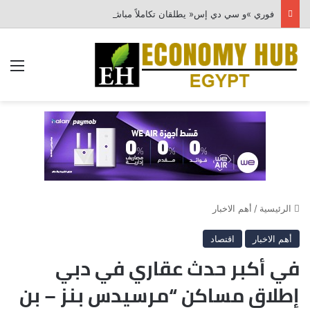
فوري »و سي دي إس« يطلقان تكاملاً مباشرًا بين أبلكيشن Tap N Pay ونظام Odoo
الق
الرئيسية
/
أهم الاخبار
أهم الاخبار
اقتصاد
في أكبر حدث عقاري في دبي
إطلاق مساكن “مرسيدس بنز – بن