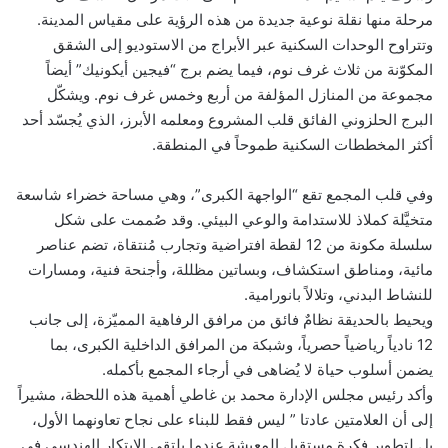
مرحلة منها نقلة نوعية جديدة من هذه الرؤية على مقياس المدينة.
وتتراوح الوحدات السكنية عبر الأبراج من الاستوديو إلى الشقق
المكوّنة من ثلاث غرف نوم، فيما يضم برج “فيجين أيكونيك” أيضاً
مجموعة من المنازل المؤلفة من أربع وخمس غرف نوم. ويشكّل
البرج الحلزوني الفائق قلب المشروع ومعلمه الأبرز، الذي يُجسّد أحد
أكثر المخططات السكنية طموحاً في المنطقة.
وفي قلب المجمع تقع “الواجهة الكبرى”، وهي مساحة خضراء شاسعة
متخيَّلة كملاذ للاستدامة والوعي البيئي. وقد صُممت على شكل
سلسلة مكونة من 12 لقطة افتراضية وتجارب مُنتقاة، تضم عناصر
مائية، ومناطق استكشاف، وبساتين مظللة، وأجنحة فنية، ومسارات
للنشاط البدني، وتلالاً بانورامية.
ويحيط بالحديقة نظامٌ فائق من مرافق الرفاهية المميّزة، إلى جانب
12 نادياً رياضياً حصرياً، وشبكة من المرافق الداخلية الكبرى، بما
يضمن أسلوب حياة لا يُضاهى في أرجاء المجمع بأكمله.
وأكد رئيس مجلس الإدارة محمد بن غاطي أهمية هذه اللحظة، مشيراً
إلى أن العلامتين عادتا ” ليس فقط للبناء على نجاح تعاونهما الأول،
بل لتطوير فكرة مستقبل المعيشة عندما يلتقي الابتكار الهندسي في