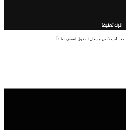
الحيوية أثناء وبعد الهزات الأرضية
2026/08/03 11:10:52 صباحًا
اترك تعليقاً
يجب أنت تكون
مسجل الدخول
لتضيف تعليقاً.