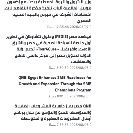
وزير البترول والثروة المعدنية يبحث مع إكسون
موبيل العالمية آليات تنفيذ مذكرة التفاهم لربط
اكتشافات الشركة في قبرص بالبنية التحتية
المصري
2026/08/07 12:35:46 مساءً
فيكسد مصر (FEDIS) وحلول تتشاركان في تطوير
أول منصة للسياحة الصحية في مصر والشرق
الأوسط وأفريقيا.. «Tour4Cure» تدعم رؤية
الدولة لتحويل مصر إلى مركز عالمي للعلاج
والاستشفاء
2026/08/06 8:30:50 مساءً
QNB Egypt Enhances SME Readiness for
Growth and Expansion Through the SME
Champions Program
2026/08/06 8:01:55 مساءً
QNB مصر يعزز جاهزية المشروعات الصغيرة
والمتوسطة للنمو والتوسع من خلال برنامج
أبطال المشروعات الصغيرة والمتوسطة
2026/08/06 7:53:58 مساءً