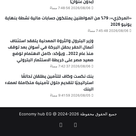
(بدون عنوان)
2026/08/06 7:48:56 مساءً
«المركزي»: 79% من المواطنين يمتلكون حسابات مالية نشطة بنهاية
يونيو 2026
2026/08/06 7:45:48 مساءً
وزير البترول والثروة المعدنية يتفقد استئناف
أعمال الحفر بحقل البركة في أسوان بعد توقف
منذ عام 2022.. ويؤكد: كامل الاهتمام لوضع
صعيد مصر على خريطة الاستثمار البترولي
2026/08/06 7:42:37 مساءً
بنك نكست وكاف للتأمين يطلقان تحالفًا
استراتيجيًا لتقديم حلول تأمينية متكاملة لعملاء
البنك
2026/08/05 9:41:59 مساءً
جميع الحقوق محفوظة Economy hub EG @ 2024-2026
فيسبوك
‫X