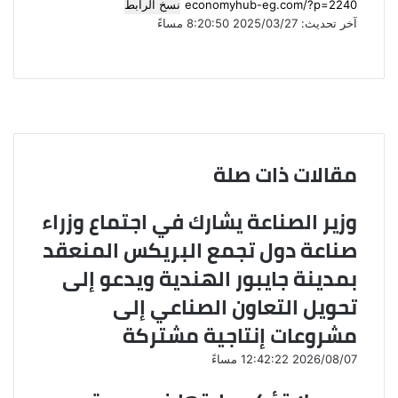
نسخ الرابط
آخر تحديث: 2025/03/27 8:20:50 مساءً
ف
م
ط
ي
X
T
R
ب
V
ش
س
u
e
K
ا
ا
ب
m
d
o
ر
ع
و
b
d
n
ك
ة
ك
l
i
t
ة
r
t
a
ع
مقالات ذات صلة
k
ب
t
ر
e
ا
وزير الصناعة يشارك في اجتماع وزراء
ل
صناعة دول تجمع البريكس المنعقد
ب
ر
بمدينة جايبور الهندية ويدعو إلى
ي
تحويل التعاون الصناعي إلى
د
مشروعات إنتاجية مشتركة
2026/08/07 12:42:22 مساءً