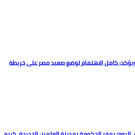
بترول والثروة المعدنية يتفقد استئناف أعمال الحفر بحقل البركة في أسوان بعد توقف منذ عام 2022.. ويؤكد: كامل الاهتمام لوضع صعيد مصر على خريطة
 اليوم؛ بمقر الحكومة بمدينة العلمين الجديدة، كريم