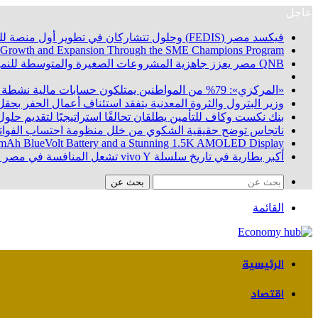
عاجل
فيكسد مصر (FEDIS) وحلول تتشاركان في تطوير أول منصة للسياحة الصحية في مصر والشرق الأوسط وأفريقيا.. «Tour4Cure» تدعم رؤية الدولة لتحويل مصر إلى مركز عالمي للعلاج والاستشفاء
 Growth and Expansion Through the SME Champions Program
QNB مصر يعزز جاهزية المشروعات الصغيرة والمتوسطة للنمو والتوسع من خلال برنامج أبطال المشروعات الصغيرة والمتوسطة
«المركزي»: 79% من المواطنين يمتلكون حسابات مالية نشطة بنهاية يونيو 2026
وزير البترول والثروة المعدنية يتفقد استئناف أعمال الحفر بحقل البركة في أسوان بعد توقف منذ عام 2022.. وي
بنك نكست وكاف للتأمين يطلقان تحالفًا استراتيجيًا لتقديم حلول 
ناتجاس توضح حقيقية الشكوي من خلل منظومة احتساب الفواتي
100 mAh BlueVolt Battery and a Stunning 1.5K AMOLED Display
أكبر بطارية في تاريخ سلسلة vivo Y تشعل المنافسة في مصر مع إطلاق vivo Y500، المزود ببطارية BlueVolt رائدة بسعة 8100 مللي أمبير
بحث عن
القائمة
الرئيسية
اقتصاد