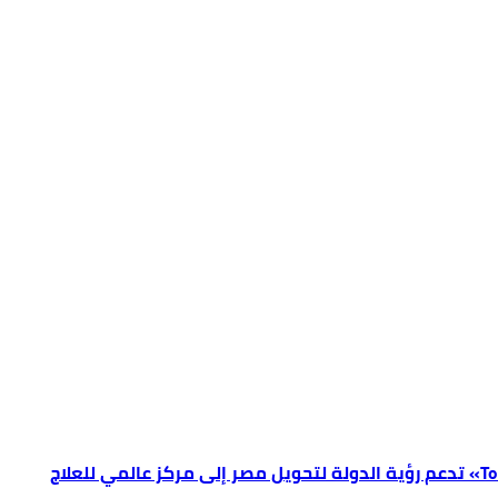
فيكسد مصر (FEDIS) وحلول تتشاركان في تطوير أول منصة للسياحة الصحية في مصر والشرق الأوسط وأفريقيا.. «Tour4Cure» تدعم رؤية الدولة لتحويل مصر إلى مركز عالمي للعلاج