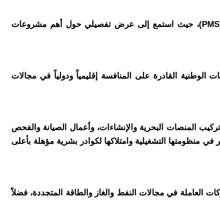
وخلال جولته داخل الجناح المصري، تفقد كريم بدوي، وزير البترول والثروة المعدنية، جناح شركة خدمات البترول البحرية (PMS)، حيث استمع إلى عرض تفصيلي حول أهم مشروعات
 الوطنية القادرة على المنافسة إقليمياً ودولياً في مجالات
حرية، وتركيب المنصات البحرية والإنشاءات، وأعمال الصيانة والفحص
ر في منظومتها التشغيلية وامتلاكها لكوادر بشرية مؤهلة بأعلى
لي مع كبرى الشركات العاملة في مجالات النفط والغاز والطاقة المتجددة، فضلاً