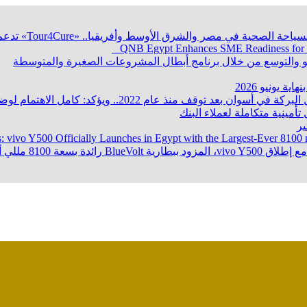
QNB Egypt Enhances SME Readiness for
ؤكد: كامل الاهتمام لوضع صعيد مصر على خريطة الاستثمار البترولي
تأمينية متكاملة لعملاء البنك
ر
s: vivo Y500 Officially Launches in Egypt with the Largest-Ever 8