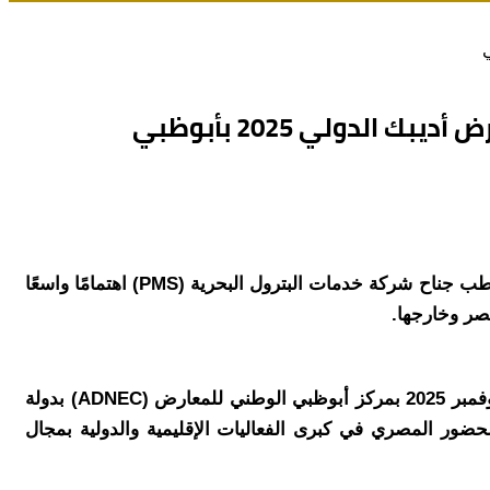
شهد الجناح المصري بمعرض ومؤتمر أبوظبي الدولي للبترول (ADIPEC 2025) في يومه الأول حضورًا مميزًا ولافتًا، حيث استقطب جناح شركة خدمات البترول البحرية (PMS) اهتمامًا واسعًا
مصر وخارجها.
وتشارك PMS ضمن الجناح المصري لوزارة البترول والثروة المعدنية في فعاليات المعرض، المقام خلال الفترة من 3 إلى 6 نوفمبر 2025 بمركز أبوظبي الوطني للمعارض (ADNEC) بدولة
لحضور المصري في كبرى الفعاليات الإقليمية والدولية بمجال