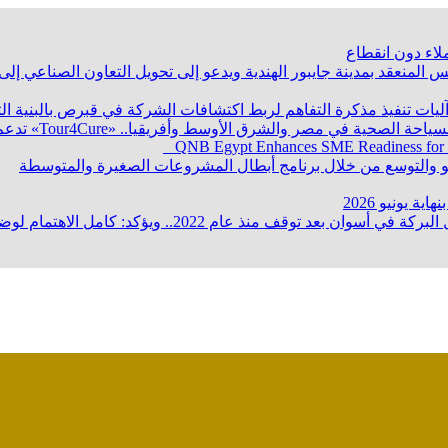
لاء دون انقطاع
 المنعقد بمدينة جايبور الهندية ويدعو إلى تحويل التعاون الصناعي إ
 آليات تنفيذ مذكرة التفاهم لربط اكتشافات الشركة في قبرص بالبنية ا
QNB Egypt Enhances SME Readiness for
ؤكد: كامل الاهتمام لوضع صعيد مصر على خريطة الاستثمار البترولي