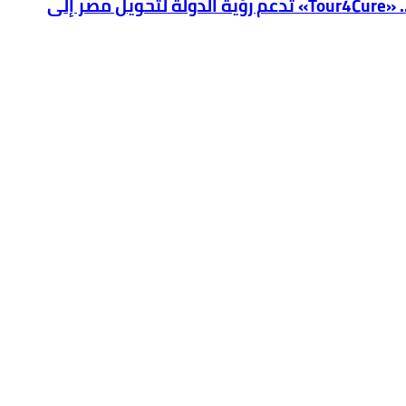
فيكسد مصر (FEDIS) وحلول تتشاركان في تطوير أول منصة للسياحة الصحية في مصر والشرق الأوسط وأفريقيا.. «Tour4Cure» تدعم رؤية الدولة لتحويل مصر إلى