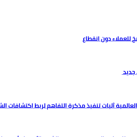
ضخ للعملاء دون انقطاع
 جديد
العالمية آليات تنفيذ مذكرة التفاهم لربط اكتشافات ال