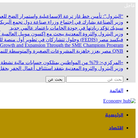
عاجل
“البترول”: تأمين خط غاز ترعة الإسماعيلية واستمرار الضخ للعم
وزير الصناعة يشارك في اجتماع وزراء صناعة دول تجمع البريكس
سيدبك تؤكد ريادتها في جودة الخامات باعتماد عالمي جديد
وزير البترول والثروة المعدنية يبحث مع إكسون موبيل العالمية
فيكسد مصر (FEDIS) وحلول تتشاركان في تطوير أول منصة للسياحة الصحية في مصر والشرق الأوسط وأفريقيا.. «Tour4Cure» تدعم رؤية الدولة لتحويل مصر إلى مركز عالمي للعلاج والاستشفاء
 Growth and Expansion Through the SME Champions Program
QNB مصر يعزز جاهزية المشروعات الصغيرة والمتوسطة للنمو والتوسع من خلال برنامج أبطال المشروعات الصغيرة والمتوسطة
«المركزي»: 79% من المواطنين يمتلكون حسابات مالية نشطة بنهاية يونيو 2026
وزير البترول والثروة المعدنية يتفقد استئناف أعمال الحفر بحقل البركة في أسوان بعد توقف منذ عام 2022.. وي
بحث عن
القائمة
الرئيسية
اقتصاد