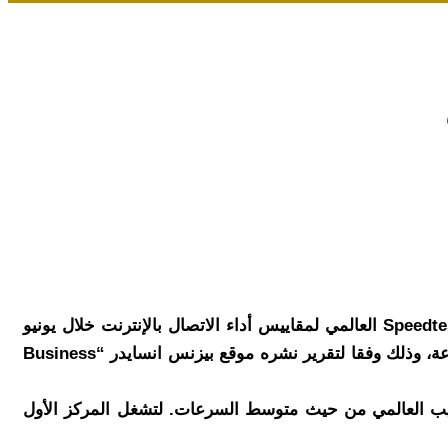
كشفت تقارير عالمية عن تصدر مصر ترتيب متوسط سرعة الانترنت الأرضي على مستوى قارة أفريقيا وفقا لتقرير مؤشر Speedtest العالمي لمقاييس أداء الاتصال بالإنترنت خلال يونيو
الماضي، كما جاءت مصر في المركز الثاني إفريقيا والخامس على مستوى العالم من حيث انخفاض تكلفة الإنترنت فائق السرعة، وذلك وفقا لتقرير نشره موقع بيزنس انسايدر “Business
لمي لمقاييس أداء الاتصال بالإنترنت عن تقدم ترتيب مصر نحو 8 مراكز في الترتيب العالمي من حيث متوسط السرعات. لتشغل المركز الأول