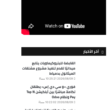
آخر الأخبار
القابضة للبتروكيماويات يتابع
ميدانيًا تقدم تنفيذ مشروع مشتقات
الميثانول بدمياط
2026/08/09 10:25:21 مساءً
فوري »و سي دي إس« يطلقان
تكاملاً مباشرًا بين أبلكيشن Tap N
Pay ونظام Odoo
2026/08/09 10:22:02 مساءً