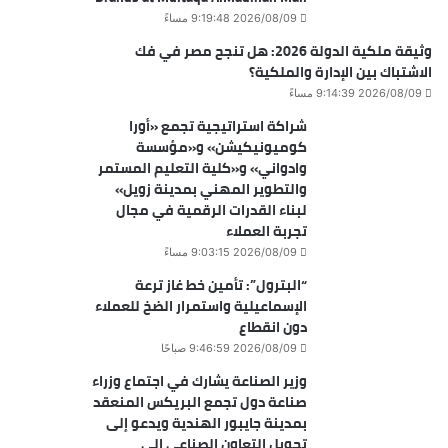
2026/08/09 9:19:48 مساءً
وثيقة ملكية الدولة 2026: هل تنجح مصر في فك
الاشتباك بين الإدارة والملكية؟
2026/08/09 9:14:39 مساءً
شراكة استراتيجية تجمع «أورا
كوميونيكيشن» و«مؤسسة
وادواني» و«كلية التعليم المستمر
والتطوير المهني بمدينة زويل»
لبناء القدرات الرقمية في مجال
تجربة العملاء
2026/08/09 9:03:15 مساءً
“البترول”: تأمين خط غاز ترعة
الإسماعيلية واستمرار الضخ للعملاء
دون انقطاع
2026/08/09 9:46:59 صباحًا
وزير الصناعة يشارك في اجتماع وزراء
صناعة دول تجمع البريكس المنعقد
بمدينة جايبور الهندية ويدعو إلى
تحويل التعاون الصناعي إلى