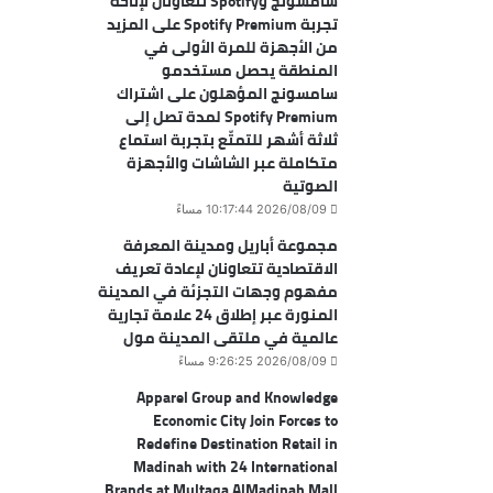
سامسونج وSpotify تتعاونان لإتاحة
تجربة Spotify Premium على المزيد
من الأجهزة للمرة الأولى في
المنطقة يحصل مستخدمو
سامسونج المؤهلون على اشتراك
Spotify Premium لمدة تصل إلى
ثلاثة أشهر للتمتّع بتجربة استماع
متكاملة عبر الشاشات والأجهزة
الصوتية
2026/08/09 10:17:44 مساءً
مجموعة أباريل ومدينة المعرفة
الاقتصادية تتعاونان لإعادة تعريف
مفهوم وجهات التجزئة في المدينة
المنورة عبر إطلاق 24 علامة تجارية
عالمية في ملتقى المدينة مول
2026/08/09 9:26:25 مساءً
Apparel Group and Knowledge
Economic City Join Forces to
Redefine Destination Retail in
Madinah with 24 International
Brands at Multaqa AlMadinah Mall