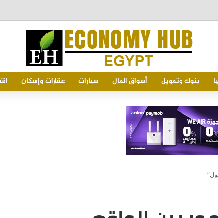
Od
ا
بنوك وتمويل
أسواق المال
سيارات
عقارات وإسكان
اقت
مول”