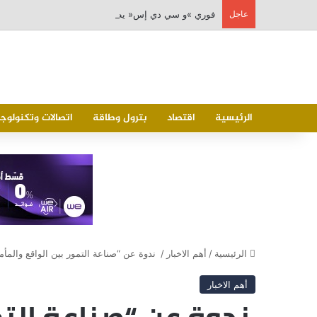
عاجل
فوري »و سي دي إس« يطلقان تكاملاً مباشرًا بين أبلكيشن Tap N Pay ونظام oo
الرئيسية
اقتصاد
بترول وطاقة
اتصالات وتكنولوجي
الرئيسية
/
أهم الاخبار
/
ندوة عن “صناعة التمور بين الواقع والمأ
أهم الاخبار