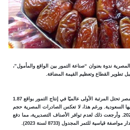
لمصرية ندوة بعنوان “صناعة التمور بين الواقع والمأمول”،
ل تطوير القطاع وتعظيم القيمة المضافة.
أكدت مايسة حمزة، المدير التنفيذي للغرفة، أن مصر تحتل المرتبة الأولى عالميًا في إنتاج التمور بواقع 1.87
تاج العالمي)، تليها السعودية. ورغم هذا، لا تعكس الصادرات المصرية حجم
الإنتاج، إذ سجلت فقط 105.6 مليون دولار في 2024. وأرجعت ذلك لعدم توافر الأصناف التصديرية، مما دفع
قياسية للتمر المجدول (8733 لسنة 2023).