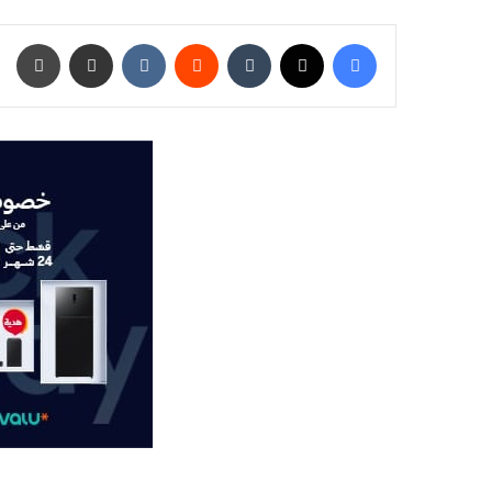
فيسبوك
‫X
‏Tumblr
‏Reddit
‏VKontakte
مشاركة عبر البريد
طباعة