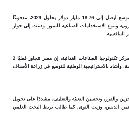
أوضحت أن السوق العالمي للتمور يتجه نحو التوسع ليصل إلى 18.76 مليار دولار بحلول 2029، مدفوعًا
ترونية وتنوع الاستخدامات الصناعية للتمور. ودعت إلى حوار
 التنافسية.
من جانبه، قال أمجد القاضي، المدير التنفيذي لمركز تكنولوجيا الصناعات الغذائية، إن مصر تتجاوز فعليًا 2
يًا وتضم 142 منشأة متخصصة. وأشاد بالاستراتيجية الوطنية للتوسع في زراعة الأصناف
خزين والفرز، وتحسين التعبئة والتغليف، مشددًا على تحويل
تمر، الدبس، وزيت النوى. كما طالب بربط البحث العلمي