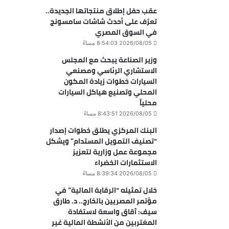
عقب حفل إطلاق منتجاتها الجديدة..
تعرّف على أحدث شاشات سامسونج
في السوق المصري
2026/08/05 8:54:03 مساءً
وزير الصناعة يبحث مع المجلس
الاستشاري الرئاسي ومصنعي
السيارات خطوات زيادة المكون
المحلي وتصنيع هياكل السيارات
محلياً
2026/08/05 8:43:51 مساءً
البنك المركزي يطلق خطوات إصدار
“تصنيف التمويل المستدام” ويشكل
مجموعة عمل وزارية لتعزيز
الاستثمارات الخضراء
2026/08/05 8:39:34 مساءً
خلال تمثيله “الرقابة المالية” في
مؤتمر المصريين بالخارج.. د. طارق
سيف: آقاق واسعة لاستفادة
المغتربين من الأنشطة المالية غير