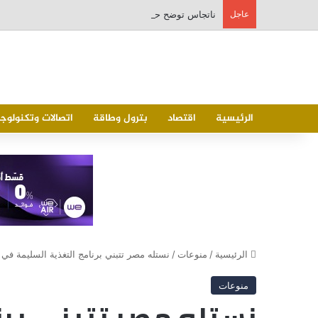
عاجل
ناتجاس توضح حقيقية الشكوي من خلل منظومة احتساب ا
الرئيسية
اقتصاد
بترول وطاقة
اتصالات وتكنولوجي
الرئيسية
/
منوعات
/
نستله مصر تتبني برنامج التغذية السليمة في 200 مدرسة حكومية ببني سويف والقليوبية
منوعات