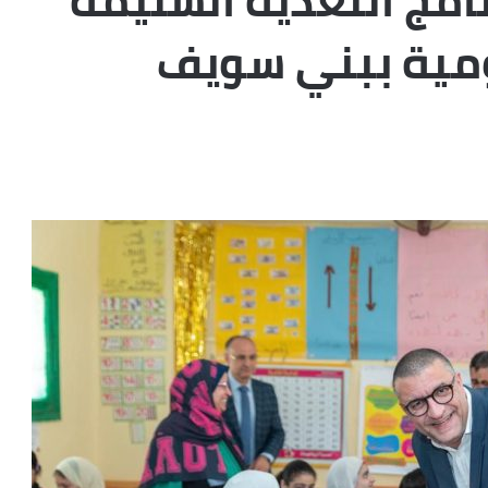
امج التغذية السليمة
حكومية ببني سويف