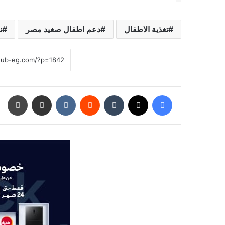
تغذية الاطفال
دعم اطفال صغيد مصر
ن
فيسبوك
‫X
‏Tumblr
‏Reddit
‏VKontakte
مشاركة عبر البريد
طباعة