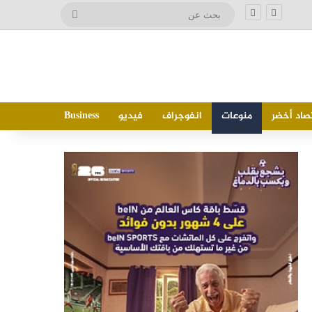
بحث
عن
صاد أخضر
منوعات
انفوجراف
فيديو
Business