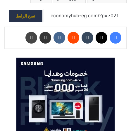
نسخ الرابط
فيسبوك
‫X
‏Tumblr
‏Reddit
‏VKontakte
مشاركة عبر البريد
طباعة