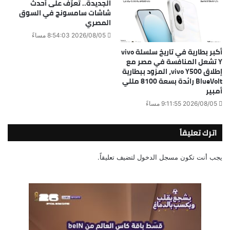
الجديدة.. تعرّف على أحدث
شاشات سامسونج في السوق
المصري
2026/08/05 8:54:03 مساءً
أكبر بطارية في تاريخ سلسلة vivo
Y تشعل المنافسة في مصر مع
إطلاق vivo Y500، المزود ببطارية
BlueVolt رائدة بسعة 8100 مللي
أمبير
2026/08/05 9:11:55 مساءً
اترك تعليقاً
يجب أنت تكون
مسجل الدخول
لتضيف تعليقاً.