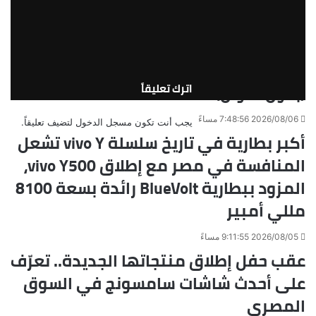
«Tour4Cure» تدعم رؤية الدولة لتحويل
مصر إلى مركز عالمي للعلاج والاستشفاء
2026/08/06 8:30:50 مساءً
(بدون عنوان)
اترك تعليقاً
2026/08/06 7:48:56 مساءً
يجب أنت تكون
مسجل الدخول
لتضيف تعليقاً.
أكبر بطارية في تاريخ سلسلة vivo Y تشعل
المنافسة في مصر مع إطلاق vivo Y500،
المزود ببطارية BlueVolt رائدة بسعة 8100
مللي أمبير
2026/08/05 9:11:55 مساءً
عقب حفل إطلاق منتجاتها الجديدة.. تعرّف
على أحدث شاشات سامسونج في السوق
المصري