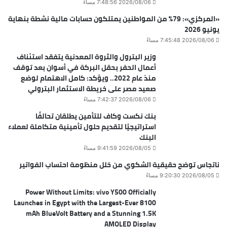
2026/08/06 7:48:56 مساءً
«المركزي»: 79% من المواطنين يمتلكون حسابات مالية نشطة بنهاية
يونيو 2026
2026/08/06 7:45:48 مساءً
وزير البترول والثروة المعدنية يتفقد استئناف
أعمال الحفر بحقل البركة في أسوان بعد توقف
منذ عام 2022.. ويؤكد: كامل الاهتمام لوضع
صعيد مصر على خريطة الاستثمار البترولي
2026/08/06 7:42:37 مساءً
بنك نكست وكاف للتأمين يطلقان تحالفًا
استراتيجيًا لتقديم حلول تأمينية متكاملة لعملاء
البنك
2026/08/05 9:41:59 مساءً
ناتجاس توضح حقيقية الشكوي من خلل منظومة احتساب الفواتير
2026/08/05 9:20:30 مساءً
Power Without Limits: vivo Y500 Officially
Launches in Egypt with the Largest-Ever 8100
mAh BlueVolt Battery and a Stunning 1.5K
AMOLED Display