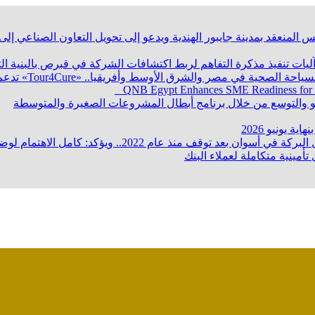
 المنعقد بمدينة جايبور الهندية ويدعو إلى تحويل التعاون الصناعي إ
 آليات تنفيذ مذكرة التفاهم لربط اكتشافات الشركة في قبرص بالبنية ا
QNB Egypt Enhances SME Readiness for
ؤكد: كامل الاهتمام لوضع صعيد مصر على خريطة الاستثمار البترولي
تأمينية متكاملة لعملاء البنك