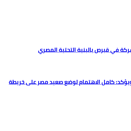
شركة في قبرص بالبنية التحتية المصري
بترول والثروة المعدنية يتفقد استئناف أعمال الحفر بحقل البركة في أسوان بعد توقف منذ عام 2022.. ويؤكد: كامل الاهتمام لوضع صعيد مصر على خريطة