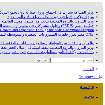
عاجل
وزير الصناعة يشارك في اجتماع وزراء صناعة دول تجمع البريكس
سيدبك تؤكد ريادتها في جودة الخامات باعتماد عالمي جديد
وزير البترول والثروة المعدنية يبحث مع إكسون موبيل العالمية
فيكسد مصر (FEDIS) وحلول تتشاركان في تطوير أول منصة للسياحة الصحية في مصر والشرق الأوسط وأفريقيا.. «Tour4Cure» تدعم رؤية الدولة لتحويل مصر إلى مركز عالمي للعلاج والاستشفاء
 Growth and Expansion Through the SME Champions Program
QNB مصر يعزز جاهزية المشروعات الصغيرة والمتوسطة للنمو والتوسع من خلال برنامج أبطال المشروعات الصغيرة والمتوسطة
«المركزي»: 79% من المواطنين يمتلكون حسابات مالية نشطة بنهاية يونيو 2026
وزير البترول والثروة المعدنية يتفقد استئناف أعمال الحفر بحقل البركة في أسوان بعد توقف منذ عام 2022.. وي
بنك نكست وكاف للتأمين يطلقان تحالفًا استراتيجيًا لتقديم حلول 
بحث عن
القائمة
الرئيسية
اقتصاد