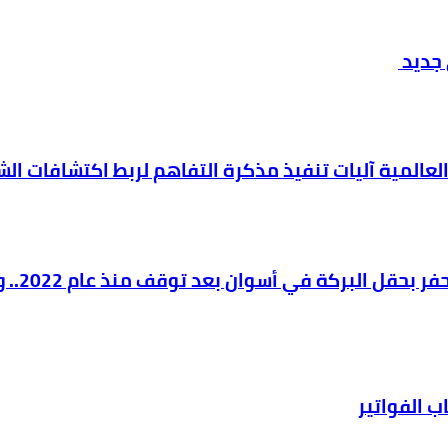
 جديد
العالمية آليات تنفيذ مذكرة التفاهم لربط اكتشافات ال
وزير ال
 الفواتير