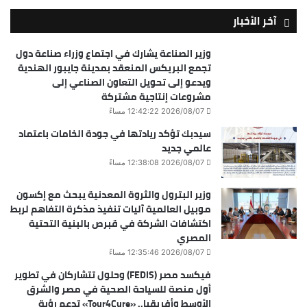
آخر الأخبار
وزير الصناعة يشارك في اجتماع وزراء صناعة دول
تجمع البريكس المنعقد بمدينة جايبور الهندية
ويدعو إلى تحويل التعاون الصناعي إلى
مشروعات إنتاجية مشتركة
2026/08/07 12:42:22 مساءً
سيدبك تؤكد ريادتها في جودة الخامات باعتماد
عالمي جديد
2026/08/07 12:38:08 مساءً
وزير البترول والثروة المعدنية يبحث مع إكسون
موبيل العالمية آليات تنفيذ مذكرة التفاهم لربط
اكتشافات الشركة في قبرص بالبنية التحتية
المصري
2026/08/07 12:35:46 مساءً
فيكسد مصر (FEDIS) وحلول تتشاركان في تطوير
أول منصة للسياحة الصحية في مصر والشرق
الأوسط وأفريقيا.. «Tour4Cure» تدعم رؤية