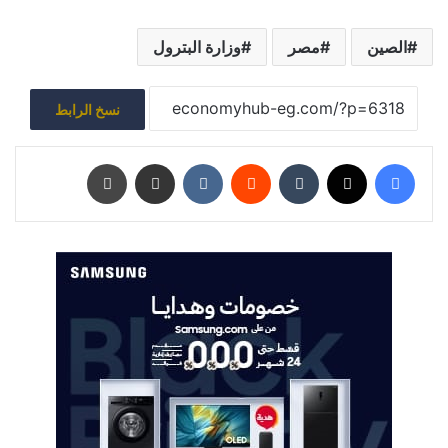
الصين
مصر
وزارة البترول
نسخ الرابط
فيسبوك
‫X
‏Tumblr
‏Reddit
‏VKontakte
مشاركة عبر البريد
طباعة