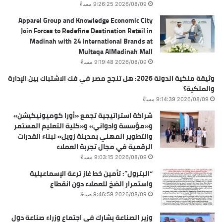
2026/08/09 9:26:25 مساءً
Apparel Group and Knowledge Economic City
Join Forces to Redefine Destination Retail in
Madinah with 24 International Brands at
Multaqa AlMadinah Mall
2026/08/09 9:19:48 مساءً
وثيقة ملكية الدولة 2026: هل تنجح مصر في فك الاشتباك بين الإدارة
والملكية؟
2026/08/09 9:14:39 مساءً
شراكة استراتيجية تجمع «أورا كوميونيكيشن»
و«مؤسسة وادواني» و«كلية التعليم المستمر
والتطوير المهني بمدينة زويل» لبناء القدرات
الرقمية في مجال تجربة العملاء
2026/08/09 9:03:15 مساءً
“البترول”: تأمين خط غاز ترعة الإسماعيلية
واستمرار الضخ للعملاء دون انقطاع
2026/08/09 9:46:59 صباحًا
وزير الصناعة يشارك في اجتماع وزراء صناعة دول