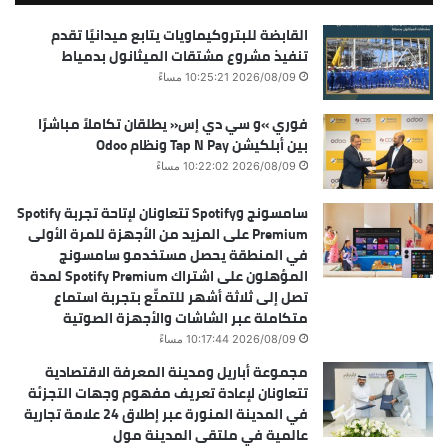
القابضة للبتروكيماويات يتابع ميدانيًا تقدم
تنفيذ مشروع مشتقات الميثانول بدمياط
2026/08/09 10:25:21 مساءً
فوري »و سي دي إس« يطلقان تكاملاً مباشرًا
بين أبلكيشن Tap N Pay ونظام Odoo
2026/08/09 10:22:02 مساءً
سامسونج وSpotify تتعاونان لإتاحة تجربة Spotify
Premium على المزيد من الأجهزة للمرة الأولى
في المنطقة يحصل مستخدمو سامسونج
المؤهلون على اشتراك Spotify Premium لمدة
تصل إلى ثلاثة أشهر للتمتّع بتجربة استماع
متكاملة عبر الشاشات والأجهزة الصوتية
2026/08/09 10:17:44 مساءً
مجموعة أباريل ومدينة المعرفة الاقتصادية
تتعاونان لإعادة تعريف مفهوم وجهات التجزئة
في المدينة المنورة عبر إطلاق 24 علامة تجارية
عالمية في ملتقى المدينة مول