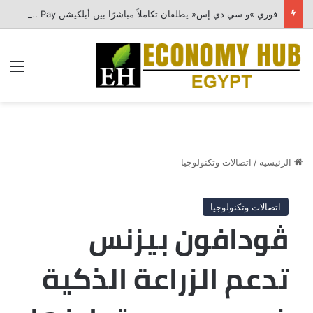
فوري »و سي دي إس« يطلقان تكاملاً مباشرًا بين أبلكيشن Tap N Pay ونظام Odoo
الق
الرئيسية
/
اتصالات وتكنولوجيا
اتصالات وتكنولوجيا
ڤودافون بيزنس
تدعم الزراعة الذكية