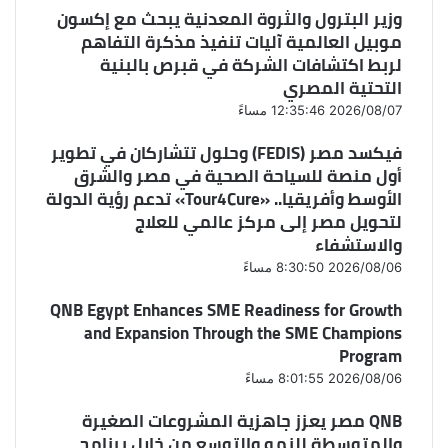
وزير البترول والثروة المعدنية يبحث مع إكسون
موبيل العالمية آليات تنفيذ مذكرة التفاهم
لربط اكتشافات الشركة في قبرص بالبنية
التحتية المصري
2026/08/07 12:35:46 مساءً
فيكسد مصر (FEDIS) وحلول تتشاركان في تطوير
أول منصة للسياحة الصحية في مصر والشرق
الأوسط وأفريقيا.. «Tour4Cure» تدعم رؤية الدولة
لتحويل مصر إلى مركز عالمي للعلاج
والاستشفاء
2026/08/06 8:30:50 مساءً
QNB Egypt Enhances SME Readiness for Growth
and Expansion Through the SME Champions
Program
2026/08/06 8:01:55 مساءً
QNB مصر يعزز جاهزية المشروعات الصغيرة
والمتوسطة للنمو والتوسع من خلال برنامج