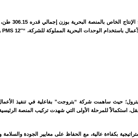
استخدام الوحدات البحرية المملوكة للشركة، “PMS 12″ و”PMS 17”.
لبترول؛ حيث ساهمت شركة “بتروجت” بفاعلية في تنفيذ الأعمال 
الاً للمرحلة الأولى التي شهدت تركيب المنصة الرئيسية بوزن 560 طناً على عمق 5
ة PMS بتنفيذ المشروعات الاستراتيجية بكفاءة عالية، مع الحفاظ على معايير الج