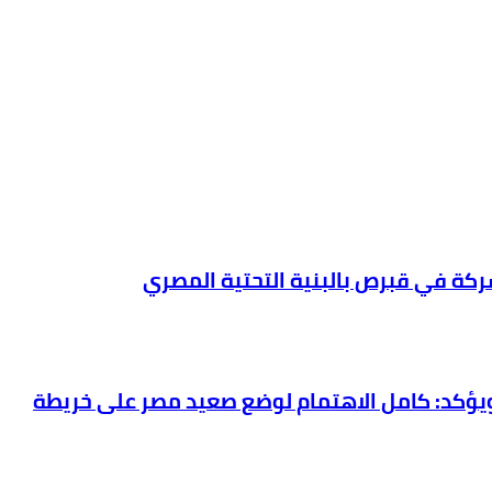
شركة في قبرص بالبنية التحتية المصري
بترول والثروة المعدنية يتفقد استئناف أعمال الحفر بحقل البركة في أسوان بعد توقف منذ عام 2022.. ويؤكد: كامل الاهتمام لوضع صعيد مصر على خريطة