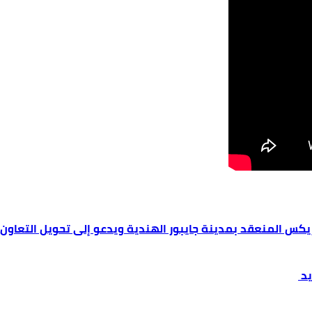
بريكس المنعقد بمدينة جايبور الهندية ويدعو إلى تحويل التعاو
يد