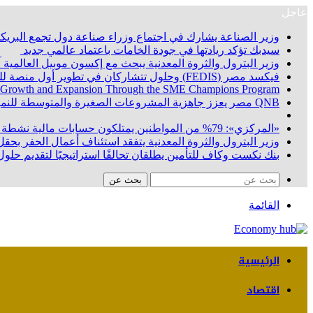
عاجل
وزير الصناعة يشارك في اجتماع وزراء صناعة دول تجمع البريكس
سيدبك تؤكد ريادتها في جودة الخامات باعتماد عالمي جديد
وزير البترول والثروة المعدنية يبحث مع إكسون موبيل العالمية
فيكسد مصر (FEDIS) وحلول تتشاركان في تطوير أول منصة للسياحة الصحية في مصر والشرق الأوسط وأفريقيا.. «Tour4Cure» تدعم رؤية الدولة لتحويل مصر إلى مركز عالمي للعلاج والاستشفاء
 Growth and Expansion Through the SME Champions Program
QNB مصر يعزز جاهزية المشروعات الصغيرة والمتوسطة للنمو والتوسع من خلال برنامج أبطال المشروعات الصغيرة والمتوسطة
«المركزي»: 79% من المواطنين يمتلكون حسابات مالية نشطة بنهاية يونيو 2026
وزير البترول والثروة المعدنية يتفقد استئناف أعمال الحفر بحقل البركة في أسوان بعد توقف منذ عام 2022.. وي
بنك نكست وكاف للتأمين يطلقان تحالفًا استراتيجيًا لتقديم حلول 
بحث عن
القائمة
الرئيسية
اقتصاد