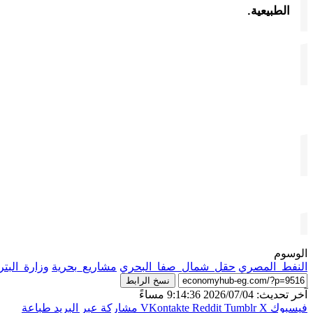
الطبيعية.
الوسوم
النفط_المصري
حقل_شمال_صفا_البحري
مشاريع_بحرية
وزارة_البت
نسخ الرابط
آخر تحديث: 2026/07/04 9:14:36 مساءً
فيسبوك
‫X
مشاركة عبر البريد
طباعة