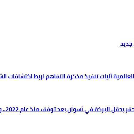
 جديد
العالمية آليات تنفيذ مذكرة التفاهم لربط اكتشافات ال
وزير ال