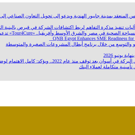
 المنعقد بمدينة جايبور الهندية ويدعو إلى تحويل التعاون الصناعي إ
 آليات تنفيذ مذكرة التفاهم لربط اكتشافات الشركة في قبرص بالبنية ا
QNB Egypt Enhances SME Readiness for
ؤكد: كامل الاهتمام لوضع صعيد مصر على خريطة الاستثمار البترولي
تأمينية متكاملة لعملاء البنك