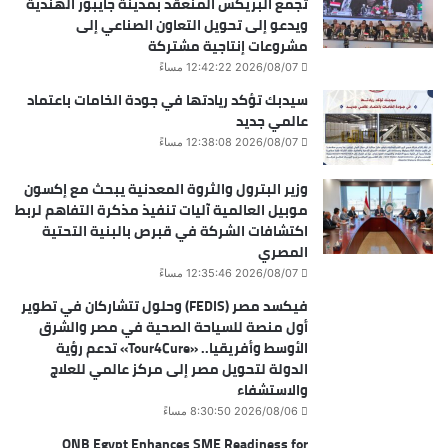
تجمع البريكس المنعقد بمدينة جايبور الهندية
ويدعو إلى تحويل التعاون الصناعي إلى
مشروعات إنتاجية مشتركة
2026/08/07 12:42:22 مساءً
سيدبك تؤكد ريادتها في جودة الخامات باعتماد
عالمي جديد
2026/08/07 12:38:08 مساءً
وزير البترول والثروة المعدنية يبحث مع إكسون
موبيل العالمية آليات تنفيذ مذكرة التفاهم لربط
اكتشافات الشركة في قبرص بالبنية التحتية
المصري
2026/08/07 12:35:46 مساءً
فيكسد مصر (FEDIS) وحلول تتشاركان في تطوير
أول منصة للسياحة الصحية في مصر والشرق
الأوسط وأفريقيا.. «Tour4Cure» تدعم رؤية
الدولة لتحويل مصر إلى مركز عالمي للعلاج
والاستشفاء
2026/08/06 8:30:50 مساءً
QNB Egypt Enhances SME Readiness for