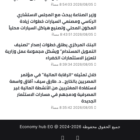
2026/08/05 8:54:03 مساءً
وزير الصناعة يبحث مع المجلس الاستشاري
الرئاسي ومصنعي السيارات خطوات زيادة
المكون المحلي وتصنيع هياكل السيارات محلياً
2026/08/05 8:43:51 مساءً
البنك المركزي يطلق خطوات إصدار “تصنيف
التمويل المستدام” ويشكل مجموعة عمل وزارية
لتعزيز الاستثمارات الخضراء
2026/08/05 8:39:34 مساءً
خلال تمثيله “الرقابة المالية” في مؤتمر
المصريين بالخارج.. د. طارق سيف: آقاق واسعة
لاستفادة المغتربين من الأنشطة المالية غير
المصرفية ودمجهم في مسارات الاستثمار
الجديدة
2026/08/05 8:35:42 مساءً
جميع الحقوق محفوظة Economy hub EG @ 2024-2026
فيسبوك
‫X