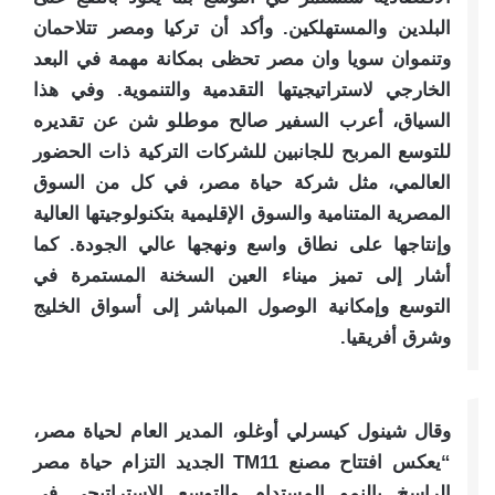
البلدين والمستهلكين. وأكد أن تركيا ومصر تتلاحمان
وتنموان سويا وان مصر تحظى بمكانة مهمة في البعد
الخارجي لاستراتيجيتها التقدمية والتنموية. وفي هذا
السياق، أعرب السفير صالح موطلو شن عن تقديره
للتوسع المربح للجانبين للشركات التركية ذات الحضور
العالمي، مثل شركة حياة مصر، في كل من السوق
المصرية المتنامية والسوق الإقليمية بتكنولوجيتها العالية
وإنتاجها على نطاق واسع ونهجها عالي الجودة. كما
أشار إلى تميز ميناء العين السخنة المستمرة في
التوسع وإمكانية الوصول المباشر إلى أسواق الخليج
وشرق أفريقيا.
وقال
شينول كيسرلي أوغلو، المدير العام لحياة مصر
،
“يعكس افتتاح مصنع TM11 الجديد التزام حياة مصر
الراسخ بالنمو المستدام والتوسع الاستراتيجي في