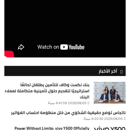
آخر الأخبار
بنك نكست وكاف للتأمين يطلقان تحالفًا
استراتيجيًا لتقديم حلول تأمينية متكاملة لعملاء
البنك
2026/08/05 9:41:59 مساءً
ناتجاس توضح حقيقية الشكوي من خلل منظومة احتساب الفواتير
2026/08/05 9:20:30 مساءً
Power Without Limits: vivo Y500 Officially