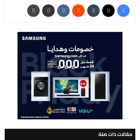
فيسبوك
‫X
‏Tumblr
‏Reddit
‏VKontakte
مشاركة عبر البريد
طباعة
مقالات ذات صلة