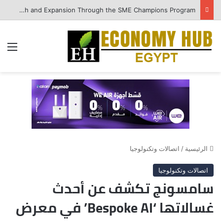
QNB Egypt Enhances SME Readiness for Growth and Expansion Through the SME Champions Program
الق
الرئيسية
/
اتصالات وتكنولوجيا
اتصالات وتكنولوجيا
سامسونج تكشف عن أحدث
غسالاتها ‘Bespoke AI’ في معرض