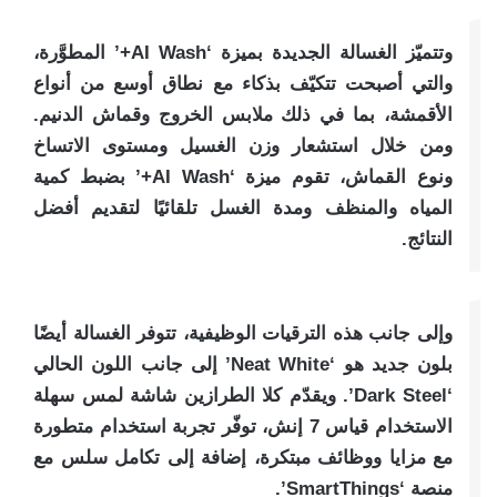
وتتميّز الغسالة الجديدة بميزة ‘AI Wash+’ المطوَّرة،
والتي أصبحت تتكيّف بذكاء مع نطاق أوسع من أنواع
الأقمشة، بما في ذلك ملابس الخروج وقماش الدنيم.
ومن خلال استشعار وزن الغسيل ومستوى الاتساخ
ونوع القماش، تقوم ميزة ‘AI Wash+’ بضبط كمية
المياه والمنظف ومدة الغسل تلقائيًا لتقديم أفضل
النتائج.
وإلى جانب هذه الترقيات الوظيفية، تتوفر الغسالة أيضًا
بلون جديد هو ‘Neat White’ إلى جانب اللون الحالي
‘Dark Steel’. ويقدّم كلا الطرازين شاشة لمس سهلة
الاستخدام قياس 7 إنش، توفّر تجربة استخدام متطورة
مع مزايا ووظائف مبتكرة، إضافة إلى تكامل سلس مع
منصة ‘SmartThings’.