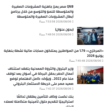
QNB مصر يعزز جاهزية المشروعات الصغيرة
والمتوسطة للنمو والتوسع من خلال برنامج
أبطال المشروعات الصغيرة والمتوسطة
2026/08/06 7:53:58 مساءً
(بدون عنوان)
2026/08/06 7:48:56 مساءً
«المركزي»: 79% من المواطنين يمتلكون حسابات مالية نشطة بنهاية
يونيو 2026
2026/08/06 7:45:48 مساءً
وزير البترول والثروة المعدنية يتفقد استئناف
أعمال الحفر بحقل البركة في أسوان بعد توقف
منذ عام 2022.. ويؤكد: كامل الاهتمام لوضع
صعيد مصر على خريطة الاستثمار البترولي
2026/08/06 7:42:37 مساءً
بنك نكست وكاف للتأمين يطلقان تحالفًا
استراتيجيًا لتقديم حلول تأمينية متكاملة لعملاء
البنك