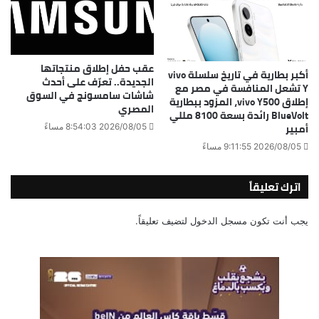
عقب حفل إطلاق منتجاتها
أكبر بطارية في تاريخ سلسلة vivo
الجديدة.. تعرّف على أحدث
Y تشعل المنافسة في مصر مع
شاشات سامسونج في السوق
إطلاق vivo Y500، المزود ببطارية
المصري
BlueVolt رائدة بسعة 8100 مللي
أمبير
2026/08/05 8:54:03 مساءً
2026/08/05 9:11:55 مساءً
اترك تعليقاً
يجب أنت تكون
مسجل الدخول
لتضيف تعليقاً.