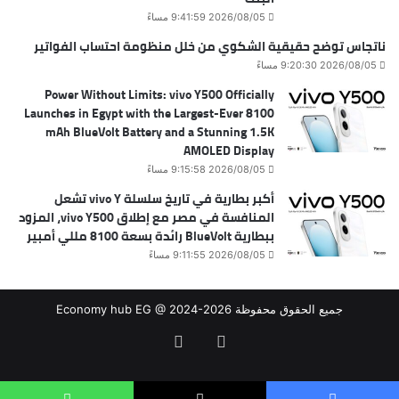
2026/08/05 9:41:59 مساءً
ناتجاس توضح حقيقية الشكوي من خلل منظومة احتساب الفواتير
2026/08/05 9:20:30 مساءً
Power Without Limits: vivo Y500 Officially
Launches in Egypt with the Largest-Ever 8100
mAh BlueVolt Battery and a Stunning 1.5K
AMOLED Display
2026/08/05 9:15:58 مساءً
أكبر بطارية في تاريخ سلسلة vivo Y تشعل
المنافسة في مصر مع إطلاق vivo Y500، المزود
ببطارية BlueVolt رائدة بسعة 8100 مللي أمبير
2026/08/05 9:11:55 مساءً
جميع الحقوق محفوظة Economy hub EG @ 2024-2026
فيسبوك
‫X