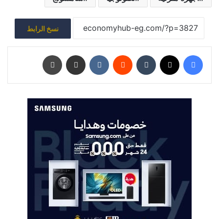
نسخ الرابط
فيسبوك
‫X
‏Tumblr
‏Reddit
‏VKontakte
مشاركة عبر البريد
طباعة