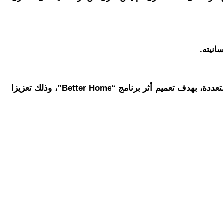
انيته.
كما أكدت شركة إل جي مصر أن هذه المبادرة في الفيوم ما هي إلا محطة ضمن سلسلة مبادرات قادمة تستهدف محافظات متعددة، بهدف تعميم أثر برنامج “Better Home”، وذلك تعزيزا