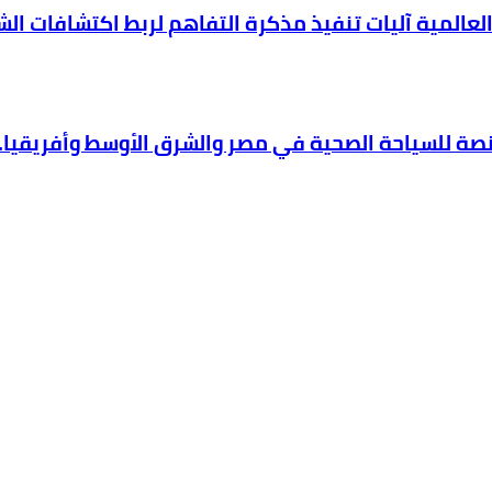
العالمية آليات تنفيذ مذكرة التفاهم لربط اكتشافات ال