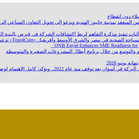
لاء دون انقطاع
 المنعقد بمدينة جايبور الهندية ويدعو إلى تحويل التعاون الصناعي إ
 آليات تنفيذ مذكرة التفاهم لربط اكتشافات الشركة في قبرص بالبنية ا
QNB Egypt Enhances SME Readiness for
ؤكد: كامل الاهتمام لوضع صعيد مصر على خريطة الاستثمار البترولي