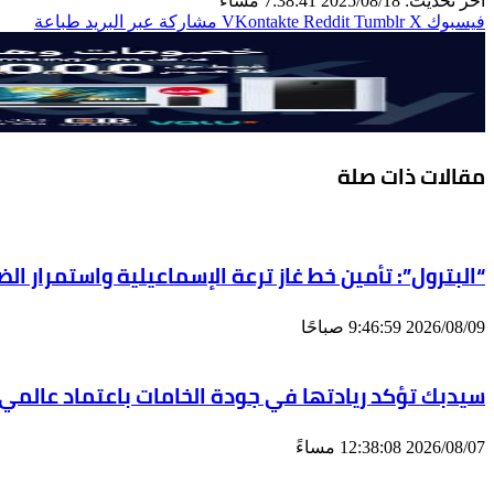
آخر تحديث: 2025/08/18 7:38:41 مساءً
فيسبوك
‫X
مشاركة عبر البريد
طباعة
مقالات ذات صلة
“البترول”: تأمين خط غاز ترعة الإسماعيلية واستمرار ال
2026/08/09 9:46:59 صباحًا
سيدبك تؤكد ريادتها في جودة الخامات باعتماد عالمي
2026/08/07 12:38:08 مساءً