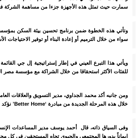
سمارت حيث تمثل هذه الأجهزة جزءا من مساهمة الشركة في توف
وتأتي هذه الخطوة ضمن برنامج تحسين بيئة السكن بمؤسسة م
سواء من خلال الترميم أو إعادة البناء أو توفير الاحتياجات ال
للفئات الأكثر استحقاقا من خلال الشراكة مع مؤسسة مصر الخ
ومن جانبه أكد محمد الجداوي، مدير التسويق والعلاقات الع
خلال هذه المرحلة الجديدة من مبادرة ‘Better Home’ نؤكد التزامنا بتحقيق شعارنا ‘Life’s Good’ من خلال دعم الأسر في المناطق الأكثر استحقاقا “.
وفى السياق ذاته، قال أحمد يوسف مدير المساعدات الإنسان
إيماناً بدورها المجتمعي والحيوي تجاه المستحقين في كل م