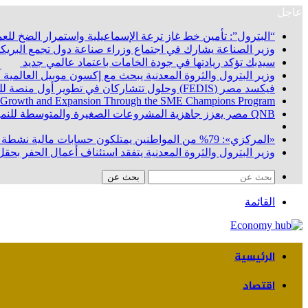
عاجل
“البترول”: تأمين خط غاز ترعة الإسماعيلية واستمرار الضخ للعم
وزير الصناعة يشارك في اجتماع وزراء صناعة دول تجمع البريكس
سيدبك تؤكد ريادتها في جودة الخامات باعتماد عالمي جديد
وزير البترول والثروة المعدنية يبحث مع إكسون موبيل العالمية
فيكسد مصر (FEDIS) وحلول تتشاركان في تطوير أول منصة للسياحة الصحية في مصر والشرق الأوسط وأفريقيا.. «Tour4Cure» تدعم رؤية الدولة لتحويل مصر إلى مركز عالمي للعلاج والاستشفاء
 Growth and Expansion Through the SME Champions Program
QNB مصر يعزز جاهزية المشروعات الصغيرة والمتوسطة للنمو والتوسع من خلال برنامج أبطال المشروعات الصغيرة والمتوسطة
«المركزي»: 79% من المواطنين يمتلكون حسابات مالية نشطة بنهاية يونيو 2026
وزير البترول والثروة المعدنية يتفقد استئناف أعمال الحفر بحقل البركة في أسوان بعد توقف منذ عام 2022.. وي
بحث عن
القائمة
الرئيسية
اقتصاد