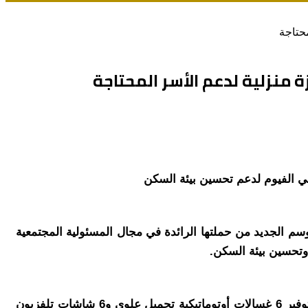
ي مصر الموسم الجديد من حملتها الرائدة في مجال المسئولية المجتمعية
وتستهدف المبادرة في هذه المرحلة تقديم الدعم لست أسر من الأكثر استحقاقا للدخل في قرى محافظة الفيوم، من خلال توفير 6 غسالات أوتوماتيكية تحميل علوي و6 شاشات تلفزيون