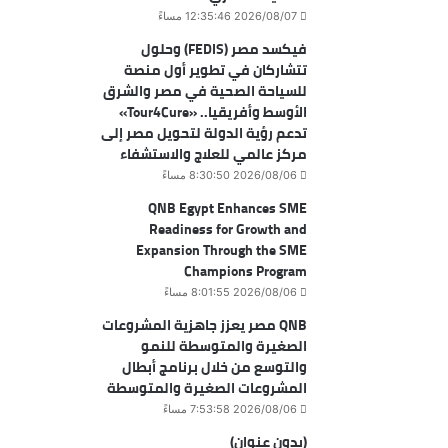
2026/08/07 12:35:46 مساءً
فيكسد مصر (FEDIS) وحلول
تتشاركان في تطوير أول منصة
للسياحة الصحية في مصر والشرق
الأوسط وأفريقيا.. «Tour4Cure»
تدعم رؤية الدولة لتحويل مصر إلى
مركز عالمي للعلاج والاستشفاء
2026/08/06 8:30:50 مساءً
QNB Egypt Enhances SME
Readiness for Growth and
Expansion Through the SME
Champions Program
2026/08/06 8:01:55 مساءً
QNB مصر يعزز جاهزية المشروعات
الصغيرة والمتوسطة للنمو
والتوسع من خلال برنامج أبطال
المشروعات الصغيرة والمتوسطة
2026/08/06 7:53:58 مساءً
(بدون عنوان)