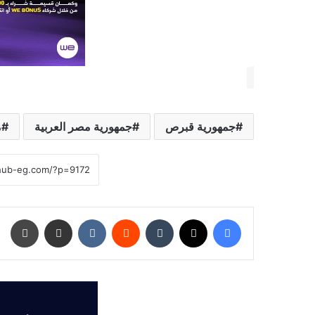
جمهورية قبرص
جمهورية مصر العربية
م
فيسبوك
‫X
‏Tumblr
‏Reddit
‏VKontakte
مشاركة عبر البريد
طباعة