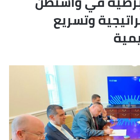
برصية في واشنطن
راتيجية وتسريع
يمية