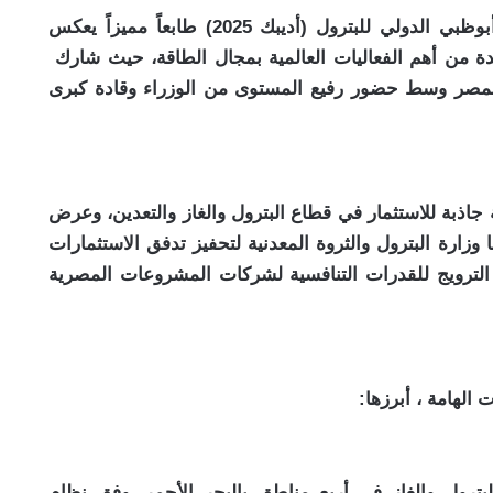
حملت المشاركة المصرية في مؤتمر ومعرض أبوظبي الدولي للبترول (أديبك 2025) طابعاً مميزاً يعكس
ة من أهم الفعاليات العالمية بمجال الطاقة، حيث شارك
اً لمصر وسط حضور رفيع المستوى من الوزراء وقادة كبرى
صر كوجهة جاذبة للاستثمار في قطاع البترول والغاز والتعدين، وعرض
وزارة البترول والثروة المعدنية لتحفيز تدفق الاستثمارات
 الترويج للقدرات التنافسية لشركات المشروعات المصرية
الهامة ، أبرزها:
بترول والغاز في أربع مناطق بالبحر الأحمر، وفق نظام