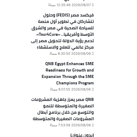
2026/08/07 12:35:46 مساءً
فيكسد مصر (FEDIS) وحلول
تتشاركان في تطوير أول منصة
للسياحة الصحية في مصر والشرق
الأوسط وأفريقيا.. «Tour4Cure»
تدعم رؤية الدولة لتحويل مصر إلى
مركز عالمي للعلاج والاستشفاء
2026/08/06 8:30:50 مساءً
QNB Egypt Enhances SME
Readiness for Growth and
Expansion Through the SME
Champions Program
2026/08/06 8:01:55 مساءً
QNB مصر يعزز جاهزية المشروعات
الصغيرة والمتوسطة للنمو
والتوسع من خلال برنامج أبطال
المشروعات الصغيرة والمتوسطة
2026/08/06 7:53:58 مساءً
(بدون عنوان)