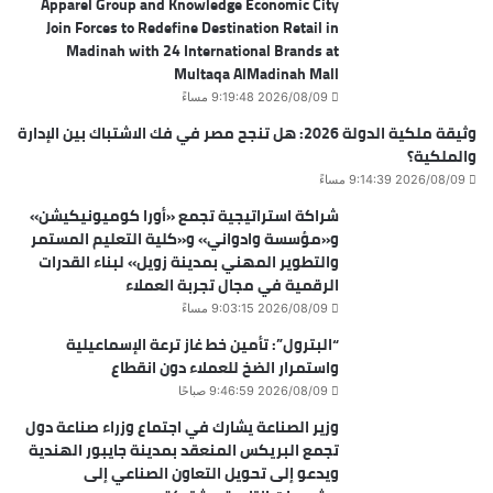
Apparel Group and Knowledge Economic City
Join Forces to Redefine Destination Retail in
Madinah with 24 International Brands at
Multaqa AlMadinah Mall
2026/08/09 9:19:48 مساءً
وثيقة ملكية الدولة 2026: هل تنجح مصر في فك الاشتباك بين الإدارة
والملكية؟
2026/08/09 9:14:39 مساءً
شراكة استراتيجية تجمع «أورا كوميونيكيشن»
و«مؤسسة وادواني» و«كلية التعليم المستمر
والتطوير المهني بمدينة زويل» لبناء القدرات
الرقمية في مجال تجربة العملاء
2026/08/09 9:03:15 مساءً
“البترول”: تأمين خط غاز ترعة الإسماعيلية
واستمرار الضخ للعملاء دون انقطاع
2026/08/09 9:46:59 صباحًا
وزير الصناعة يشارك في اجتماع وزراء صناعة دول
تجمع البريكس المنعقد بمدينة جايبور الهندية
ويدعو إلى تحويل التعاون الصناعي إلى