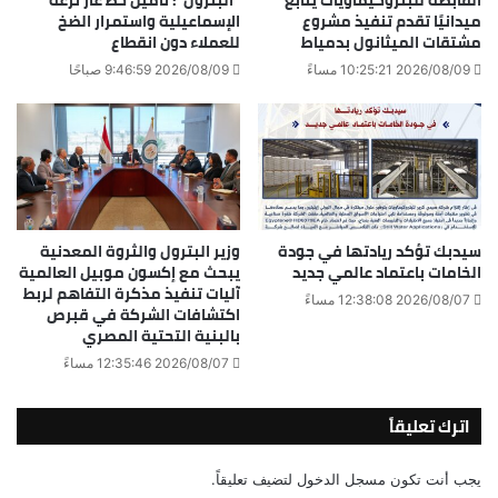
القابضة للبتروكيماويات يتابع
“البترول”: تأمين خط غاز ترعة
ميدانيًا تقدم تنفيذ مشروع
الإسماعيلية واستمرار الضخ
مشتقات الميثانول بدمياط
للعملاء دون انقطاع
2026/08/09 10:25:21 مساءً
2026/08/09 9:46:59 صباحًا
سيدبك تؤكد ريادتها في جودة
وزير البترول والثروة المعدنية
الخامات باعتماد عالمي جديد
يبحث مع إكسون موبيل العالمية
آليات تنفيذ مذكرة التفاهم لربط
2026/08/07 12:38:08 مساءً
اكتشافات الشركة في قبرص
بالبنية التحتية المصري
2026/08/07 12:35:46 مساءً
اترك تعليقاً
يجب أنت تكون
مسجل الدخول
لتضيف تعليقاً.