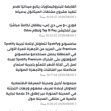
القابضة للبتروكيماويات يتابع ميدانيًا تقدم
تنفيذ مشروع مشتقات الميثانول بدمياط
2026/08/09 10:25:21 مساءً
فوري »و سي دي إس« يطلقان تكاملاً مباشرًا
بين أبلكيشن Tap N Pay ونظام Odoo
2026/08/09 10:22:02 مساءً
سامسونج وSpotify تتعاونان لإتاحة تجربة Spotify
Premium على المزيد من الأجهزة للمرة الأولى
في المنطقة يحصل مستخدمو سامسونج
المؤهلون على اشتراك Spotify Premium لمدة
تصل إلى ثلاثة أشهر للتمتّع بتجربة استماع
متكاملة عبر الشاشات والأجهزة الصوتية
2026/08/09 10:17:44 مساءً
مجموعة أباريل ومدينة المعرفة الاقتصادية
تتعاونان لإعادة تعريف مفهوم وجهات التجزئة
في المدينة المنورة عبر إطلاق 24 علامة تجارية
عالمية في ملتقى المدينة مول
2026/08/09 9:26:25 مساءً