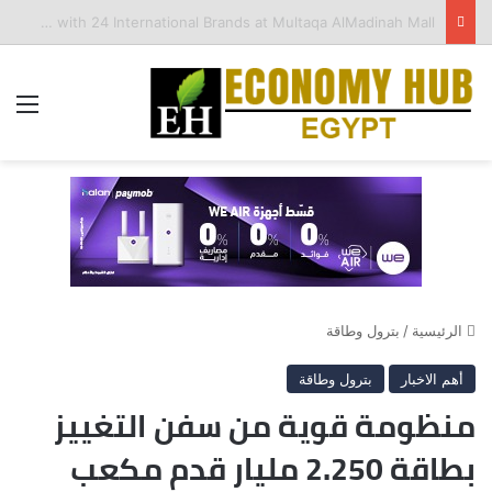
وثيقة ملكية الدولة 2026: هل تنجح مصر في فك الاشتباك بين الإدارة والملكية؟
الق
الرئيسية
/
بترول وطاقة
أهم الاخبار
بترول وطاقة
منظومة قوية من سفن التغييز
بطاقة 2.250 مليار قدم مكعب