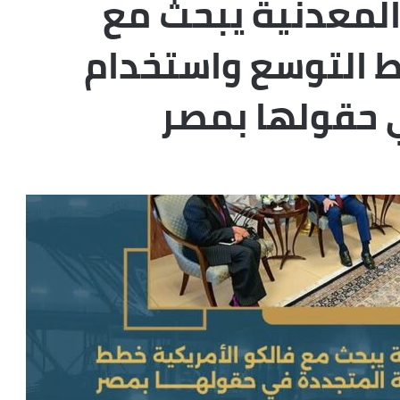
 المعدنية يبحث مع
ط التوسع واستخدام
 حقولها بمصر