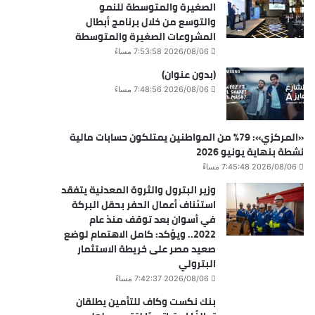
الصغيرة والمتوسطة للنمو
والتوسع من خلال برنامج أبطال
المشروعات الصغيرة والمتوسطة
2026/08/06 7:53:58 مساءً
(بدون عنوان)
2026/08/06 7:48:56 مساءً
«المركزي»: 79% من المواطنين يمتلكون حسابات مالية
نشطة بنهاية يونيو 2026
2026/08/06 7:45:48 مساءً
وزير البترول والثروة المعدنية يتفقد
استئناف أعمال الحفر بحقل البركة
في أسوان بعد توقف منذ عام
2022.. ويؤكد: كامل الاهتمام لوضع
صعيد مصر على خريطة الاستثمار
البترولي
2026/08/06 7:42:37 مساءً
بنك نكست وكاف للتأمين يطلقان