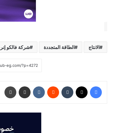
الانتاج
الطاقة المتجددة
شركة فالكو إنرج
فيسبوك
‫X
‏Tumblr
‏Reddit
‏VKontakte
مشاركة عبر البريد
طباعة