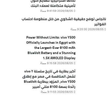
تحالفًا استراتيجيًا لتقديم حلول
تأمينية متكاملة لعملاء البنك
2026/08/05 9:41:59 مساءً
ناتجاس توضح حقيقية الشكوي من خلل منظومة احتساب
الفواتير
2026/08/05 9:20:30 مساءً
Power Without Limits: vivo Y500
Officially Launches in Egypt with
the Largest-Ever 8100 mAh
BlueVolt Battery and a Stunning
1.5K AMOLED Display
2026/08/05 9:15:58 مساءً
أكبر بطارية في تاريخ سلسلة vivo Y
تشعل المنافسة في مصر مع إطلاق
vivo Y500، المزود ببطارية BlueVolt
رائدة بسعة 8100 مللي أمبير
2026/08/05 9:11:55 مساءً