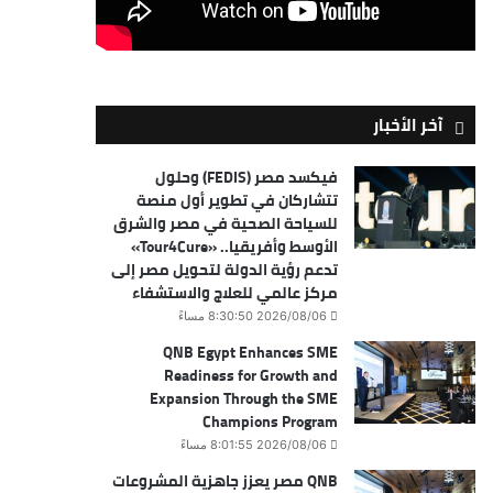
آخر الأخبار
فيكسد مصر (FEDIS) وحلول
تتشاركان في تطوير أول منصة
للسياحة الصحية في مصر والشرق
الأوسط وأفريقيا.. «Tour4Cure»
تدعم رؤية الدولة لتحويل مصر إلى
مركز عالمي للعلاج والاستشفاء
2026/08/06 8:30:50 مساءً
QNB Egypt Enhances SME
Readiness for Growth and
Expansion Through the SME
Champions Program
2026/08/06 8:01:55 مساءً
QNB مصر يعزز جاهزية المشروعات